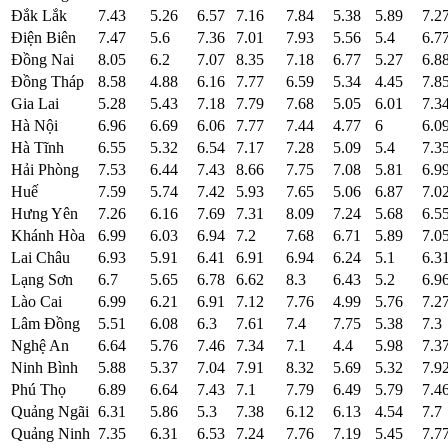
Đắk Lắk
7.43
5.26
6.57
7.16
7.84
5.38
5.89
7.2
Điện Biên
7.47
5.6
7.36
7.01
7.93
5.56
5.4
6.7
Đồng Nai
8.05
6.2
7.07
8.35
7.18
6.77
5.27
6.8
Đồng Tháp
8.58
4.88
6.16
7.77
6.59
5.34
4.45
7.8
Gia Lai
5.28
5.43
7.18
7.79
7.68
5.05
6.01
7.3
Hà Nội
6.96
6.69
6.06
7.77
7.44
4.77
6
6.0
Hà Tĩnh
6.55
5.32
6.54
7.17
7.28
5.09
5.4
7.3
Hải Phòng
7.53
6.44
7.43
8.66
7.75
7.08
5.81
6.9
Huế
7.59
5.74
7.42
5.93
7.65
5.06
6.87
7.0
Hưng Yên
7.26
6.16
7.69
7.31
8.09
7.24
5.68
6.5
Khánh Hòa
6.99
6.03
6.94
7.2
7.68
6.71
5.89
7.0
Lai Châu
6.93
5.91
6.41
6.91
6.94
6.24
5.1
6.3
Lạng Sơn
6.7
5.65
6.78
6.62
8.3
6.43
5.2
6.9
Lào Cai
6.99
6.21
6.91
7.12
7.76
4.99
5.76
7.2
Lâm Đồng
5.51
6.08
6.3
7.61
7.4
7.75
5.38
7.3
Nghệ An
6.64
5.76
7.46
7.34
7.1
4.4
5.98
7.3
Ninh Bình
5.88
5.37
7.04
7.91
8.32
5.69
5.32
7.9
Phú Thọ
6.89
6.64
7.43
7.1
7.79
6.49
5.79
7.4
Quảng Ngãi
6.31
5.86
5.3
7.38
6.12
6.13
4.54
7.7
Quảng Ninh
7.35
6.31
6.53
7.24
7.76
7.19
5.45
7.7