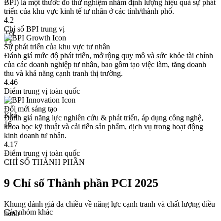
BPI) là một thước đo thử nghiệm nhằm định lượng hiệu quả sự phát
triển của khu vực kinh tế tư nhân ở các tỉnh/thành phố.
4.2
Chỉ số BPI trung vị
Tốt
13
Sự phát triển của khu vực tư nhân
Đánh giá mức độ phát triển, mở rộng quy mô và sức khỏe tài chính
của các doanh nghiệp tư nhân, bao gồm tạo việc làm, tăng doanh
thu và khả năng cạnh tranh thị trường.
4.46
Điểm trung vị toàn quốc
Đổi mới sáng tạo
Khá
Đánh giá năng lực nghiên cứu & phát triển, áp dụng công nghệ,
16
khoa học kỹ thuật và cải tiến sản phẩm, dịch vụ trong hoạt động
kinh doanh tư nhân.
4.17
Điểm trung vị toàn quốc
CHỈ SỐ THÀNH PHẦN
9 Chỉ số Thành phần PCI 2025
Khung đánh giá đa chiều về năng lực cạnh tranh và chất lượng điều
Các nhóm khác
hành