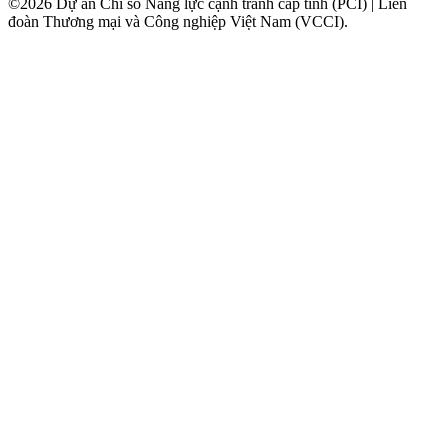
©2026 Dự án Chỉ số Năng lực cạnh tranh cấp tỉnh (PCI) | Liên
đoàn Thương mại và Công nghiệp Việt Nam (VCCI).