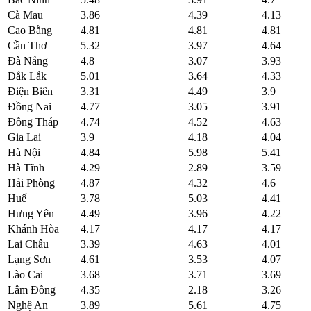
Cà Mau
3.86
4.39
4.13
Cao Bằng
4.81
4.81
4.81
Cần Thơ
5.32
3.97
4.64
Đà Nẵng
4.8
3.07
3.93
Đắk Lắk
5.01
3.64
4.33
Điện Biên
3.31
4.49
3.9
Đồng Nai
4.77
3.05
3.91
Đồng Tháp
4.74
4.52
4.63
Gia Lai
3.9
4.18
4.04
Hà Nội
4.84
5.98
5.41
Hà Tĩnh
4.29
2.89
3.59
Hải Phòng
4.87
4.32
4.6
Huế
3.78
5.03
4.41
Hưng Yên
4.49
3.96
4.22
Khánh Hòa
4.17
4.17
4.17
Lai Châu
3.39
4.63
4.01
Lạng Sơn
4.61
3.53
4.07
Lào Cai
3.68
3.71
3.69
Lâm Đồng
4.35
2.18
3.26
Nghệ An
3.89
5.61
4.75