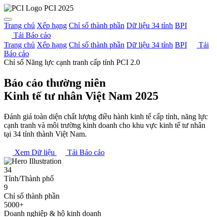
PCI 2025
Trang chủ
Xếp hạng
Chỉ số thành phần
Dữ liệu 34 tỉnh
BPI
Tải Báo cáo
Trang chủ
Xếp hạng
Chỉ số thành phần
Dữ liệu 34 tỉnh
BPI
Tải
Báo cáo
Chỉ số Năng lực cạnh tranh cấp tỉnh PCI 2.0
Báo cáo thường niên
Kinh tế tư nhân Việt Nam
2025
Đánh giá toàn diện chất lượng điều hành kinh tế cấp tỉnh, năng lực
cạnh tranh và môi trường kinh doanh cho khu vực kinh tế tư nhân
tại 34 tỉnh thành Việt Nam.
Xem Dữ liệu
Tải Báo cáo
34
Tỉnh/Thành phố
9
Chỉ số thành phần
5000+
Doanh nghiệp & hộ kinh doanh