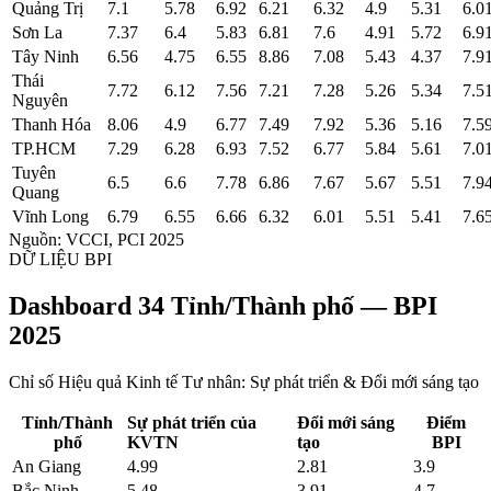
Quảng Trị
7.1
5.78
6.92
6.21
6.32
4.9
5.31
6.0
Sơn La
7.37
6.4
5.83
6.81
7.6
4.91
5.72
6.9
Tây Ninh
6.56
4.75
6.55
8.86
7.08
5.43
4.37
7.9
Thái
7.72
6.12
7.56
7.21
7.28
5.26
5.34
7.5
Nguyên
Thanh Hóa
8.06
4.9
6.77
7.49
7.92
5.36
5.16
7.5
TP.HCM
7.29
6.28
6.93
7.52
6.77
5.84
5.61
7.0
Tuyên
6.5
6.6
7.78
6.86
7.67
5.67
5.51
7.9
Quang
Vĩnh Long
6.79
6.55
6.66
6.32
6.01
5.51
5.41
7.6
Nguồn: VCCI, PCI 2025
DỮ LIỆU BPI
Dashboard 34 Tỉnh/Thành phố — BPI
2025
Chỉ số Hiệu quả Kinh tế Tư nhân: Sự phát triển & Đổi mới sáng tạo
Tỉnh/Thành
Sự phát triển của
Đổi mới sáng
Điểm
phố
KVTN
tạo
BPI
An Giang
4.99
2.81
3.9
Bắc Ninh
5.48
3.91
4.7