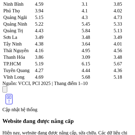
Ninh Bình
4.59
3.1
3.85
Phú Thọ
3.94
4.1
4.02
Quảng Ngãi
5.15
4.3
4.73
Quảng Ninh
5.22
5.45
5.33
Quảng Trị
4.43
5.84
5.13
Sơn La
3.49
3.48
3.49
Tây Ninh
4.38
3.64
4.01
Thái Nguyên
4.16
4.95
4.56
Thanh Hóa
3.86
3.09
3.48
TP.HCM
5.19
6.15
5.67
Tuyên Quang
4.27
4.44
4.36
Vĩnh Long
4.69
5.68
5.18
Nguồn: VCCI, PCI 2025 | Thang điểm 1–10
Cập nhật hệ thống
Website đang được nâng cấp
Hiện nay, website đang được nâng cấp, sửa chữa. Các dữ liệu chi