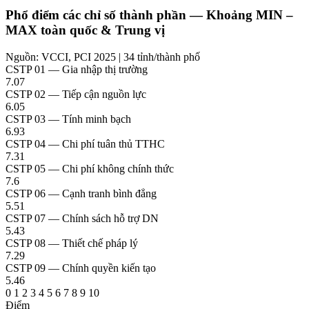
Phổ điểm các chỉ số thành phần — Khoảng MIN –
MAX toàn quốc & Trung vị
Nguồn: VCCI, PCI 2025 | 34 tỉnh/thành phố
CSTP 01 — Gia nhập thị trường
7.07
CSTP 02 — Tiếp cận nguồn lực
6.05
CSTP 03 — Tính minh bạch
6.93
CSTP 04 — Chi phí tuân thủ TTHC
7.31
CSTP 05 — Chi phí không chính thức
7.6
CSTP 06 — Cạnh tranh bình đẳng
5.51
CSTP 07 — Chính sách hỗ trợ DN
5.43
CSTP 08 — Thiết chế pháp lý
7.29
CSTP 09 — Chính quyền kiến tạo
5.46
0
1
2
3
4
5
6
7
8
9
10
Điểm