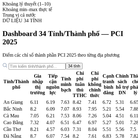
Khoảng lý thuyết (1–10)
Khoảng min–max thực tế
Trung vị cả nước
DỮ LIỆU 34 TỈNH
Dashboard 34 Tỉnh/Thành phố — PCI
2025
Điểm các chỉ số thành phần PCI 2025 theo từng địa phương
34 tỉnh
Chi
Chi
Gia
Tiếp
Cạnh
Chính
Thi
Tính
phí
phí
Tỉnh/Thành
nhập
cận
tranh
sách
ch
minh
tuân
không
phố
thị
nguồn
bình
hỗ trợ
ph
bạch
thủ
chính
trường
lực
đẳng
DN
lý
TTHC
thức
An Giang
6.11
6.19
7.63
8.42
7.41
6.72
5.31
6.6
Bắc Ninh
8.2
6.09
7.07
8.93
7.95
5.21
5.54
7.8
Cà Mau
7.05
6.21
7.53
8.06
7.26
5.04
4.51
6.1
Cao Bằng
7.32
4.07
6.51
6.47
6.97
5.27
5.01
7.2
Cần Thơ
8.21
4.57
6.03
7.31
8.04
5.51
5.56
7.5
Đà Nẵng
8.7
6.07
7.54
8.2
7.61
6.83
5.78
7.8