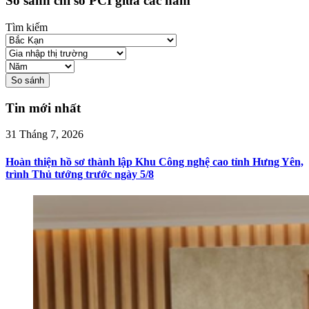
So sánh chỉ số PCI giữa các năm
Tìm kiếm
So sánh
Tin mới nhất
31 Tháng 7, 2026
Hoàn thiện hồ sơ thành lập Khu Công nghệ cao tỉnh Hưng Yên,
trình Thủ tướng trước ngày 5/8