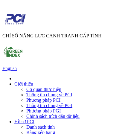
CHỈ SỐ NĂNG LỰC CẠNH TRANH CẤP TỈNH
English
Giới thiệu
Cơ quan thực hiện
Thông tin chung về PCI
Phương pháp PCI
Thông tin chung về PGI
Phương pháp PGI
Chính sách trích dẫn dữ liệu
Hồ sơ PCI
Danh sách tỉnh
Bảng xếp hạng