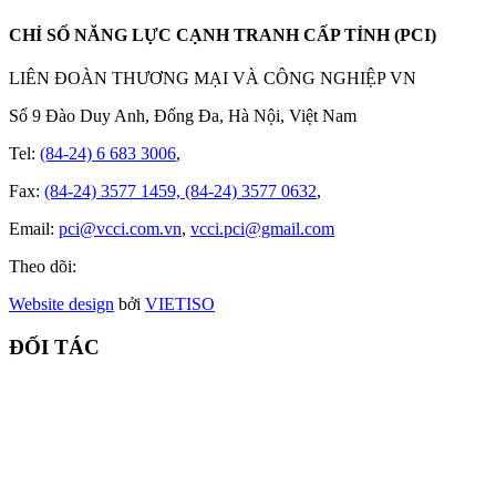
CHỈ SỐ NĂNG LỰC CẠNH TRANH CẤP TỈNH (PCI)
LIÊN ĐOÀN THƯƠNG MẠI VÀ CÔNG NGHIỆP VN
Số 9 Đào Duy Anh, Đống Đa, Hà Nội, Việt Nam
Tel:
(84-24) 6 683 3006
,
Fax:
(84-24) 3577 1459, (84-24) 3577 0632
,
Email:
pci@vcci.com.vn
,
vcci.pci@gmail.com
Theo dõi:
Website design
bởi
VIET
ISO
ĐỐI TÁC