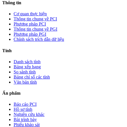
Thông tin
Cơ quan thực hiện
Thông tin chung về PCI
Phương pháp PCI
Thông tin chung về PGI
Phương pháp PGI
Chính sách trích dẫn dữ liệu
Tỉnh
Danh sách tỉnh
Bảng xếp hạng
So sánh tỉnh
Bảng chỉ số các tỉnh
Văn bản tỉnh
Ấn phẩm
Báo cáo PCI
Hồ sơ tỉnh
Nghiên cứu khác
Bài trình bày
Phiếu khảo sát