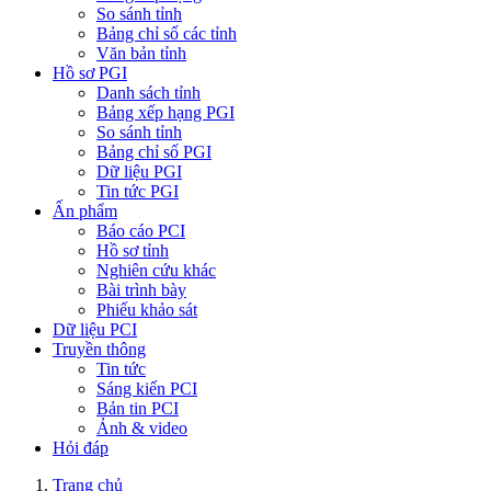
So sánh tỉnh
Bảng chỉ số các tỉnh
Văn bản tỉnh
Hồ sơ PGI
Danh sách tỉnh
Bảng xếp hạng PGI
So sánh tỉnh
Bảng chỉ số PGI
Dữ liệu PGI
Tin tức PGI
Ấn phẩm
Báo cáo PCI
Hồ sơ tỉnh
Nghiên cứu khác
Bài trình bày
Phiếu khảo sát
Dữ liệu PCI
Truyền thông
Tin tức
Sáng kiến PCI
Bản tin PCI
Ảnh & video
Hỏi đáp
Trang chủ