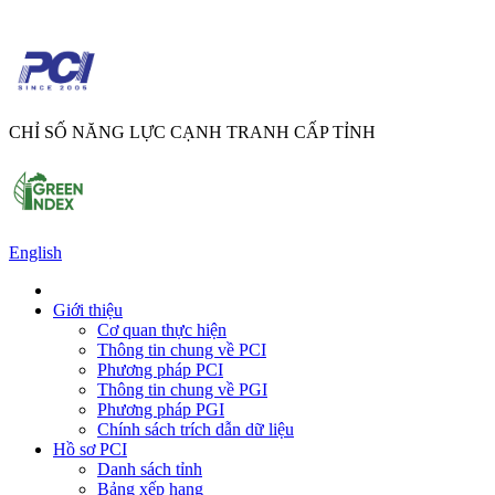
CHỈ SỐ NĂNG LỰC CẠNH TRANH CẤP TỈNH
English
Giới thiệu
Cơ quan thực hiện
Thông tin chung về PCI
Phương pháp PCI
Thông tin chung về PGI
Phương pháp PGI
Chính sách trích dẫn dữ liệu
Hồ sơ PCI
Danh sách tỉnh
Bảng xếp hạng