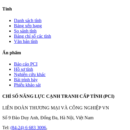
Tỉnh
Danh sách tỉnh
Bảng xếp hạng
So sánh tỉnh
Bảng chỉ số các tỉnh
Văn bản tỉnh
Ấn phẩm
Báo cáo PCI
Hồ sơ tỉnh
Nghiên cứu khác
Bài trình bày
Phiếu khảo sát
CHỈ SỐ NĂNG LỰC CẠNH TRANH CẤP TỈNH (PCI)
LIÊN ĐOÀN THƯƠNG MẠI VÀ CÔNG NGHIỆP VN
Số 9 Đào Duy Anh, Đống Đa, Hà Nội, Việt Nam
Tel:
(84-24) 6 683 3006
,