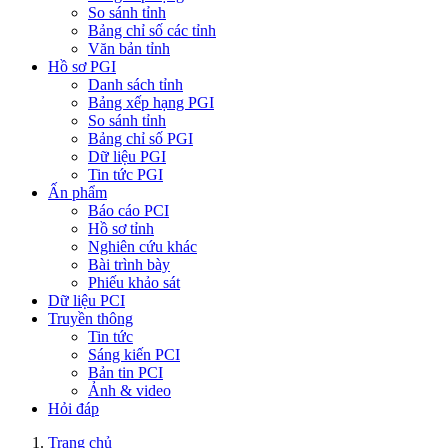
So sánh tỉnh
Bảng chỉ số các tỉnh
Văn bản tỉnh
Hồ sơ PGI
Danh sách tỉnh
Bảng xếp hạng PGI
So sánh tỉnh
Bảng chỉ số PGI
Dữ liệu PGI
Tin tức PGI
Ấn phẩm
Báo cáo PCI
Hồ sơ tỉnh
Nghiên cứu khác
Bài trình bày
Phiếu khảo sát
Dữ liệu PCI
Truyền thông
Tin tức
Sáng kiến PCI
Bản tin PCI
Ảnh & video
Hỏi đáp
Trang chủ