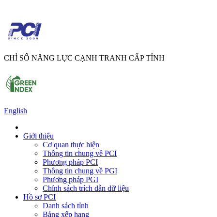
CHỈ SỐ NĂNG LỰC CẠNH TRANH CẤP TỈNH
English
Giới thiệu
Cơ quan thực hiện
Thông tin chung về PCI
Phương pháp PCI
Thông tin chung về PGI
Phương pháp PGI
Chính sách trích dẫn dữ liệu
Hồ sơ PCI
Danh sách tỉnh
Bảng xếp hạng