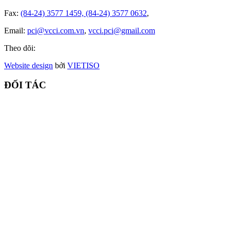
Fax:
(84-24) 3577 1459, (84-24) 3577 0632
,
Email:
pci@vcci.com.vn
,
vcci.pci@gmail.com
Theo dõi:
Website design
bởi
VIET
ISO
ĐỐI TÁC