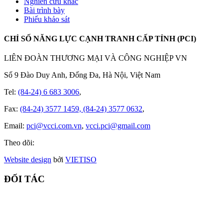
Nghiên cứu khác
Bài trình bày
Phiếu khảo sát
CHỈ SỐ NĂNG LỰC CẠNH TRANH CẤP TỈNH (PCI)
LIÊN ĐOÀN THƯƠNG MẠI VÀ CÔNG NGHIỆP VN
Số 9 Đào Duy Anh, Đống Đa, Hà Nội, Việt Nam
Tel:
(84-24) 6 683 3006
,
Fax:
(84-24) 3577 1459, (84-24) 3577 0632
,
Email:
pci@vcci.com.vn
,
vcci.pci@gmail.com
Theo dõi:
Website design
bởi
VIET
ISO
ĐỐI TÁC