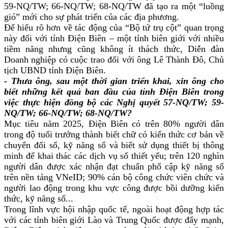
59-NQ/TW; 66-NQ/TW; 68-NQ/TW đã tạo ra một “luồng
gió” mới cho sự phát triển của các địa phương.
Để hiểu rõ hơn về tác động của “Bộ tứ trụ cột” quan trọng
này đối với tỉnh Điện Biên – một tỉnh biên giới với nhiều
tiềm năng nhưng cũng không ít thách thức, Diễn đàn
Doanh nghiệp có cuộc trao đổi với ông Lê Thành Đô, Chủ
tịch UBND tỉnh Điện Biên.
- Thưa ông, sau một thời gian triển khai, xin ông cho
biết những kết quả ban đầu của tỉnh Điện Biên trong
việc thực hiện đồng bộ các Nghị quyết 57-NQ/TW; 59-
NQ/TW; 66-NQ/TW; 68-NQ/TW?
Mục tiêu năm 2025, Điện Biên có trên 80% người dân
trong độ tuổi trưởng thành biết chữ có kiến thức cơ bản về
chuyển đổi số, kỹ năng số và biết sử dụng thiết bị thông
minh để khai thác các dịch vụ số thiết yếu; trên 120 nghìn
người dân được xác nhận đạt chuẩn phổ cập kỹ năng số
trên nền tảng VNeID; 90% cán bộ công chức viên chức và
người lao động trong khu vực công được bồi dưỡng kiến
thức, kỹ năng số...
Trong lĩnh vực hội nhập quốc tế, ngoài hoạt động hợp tác
với các tỉnh biên giới Lào và Trung Quốc được đẩy mạnh,