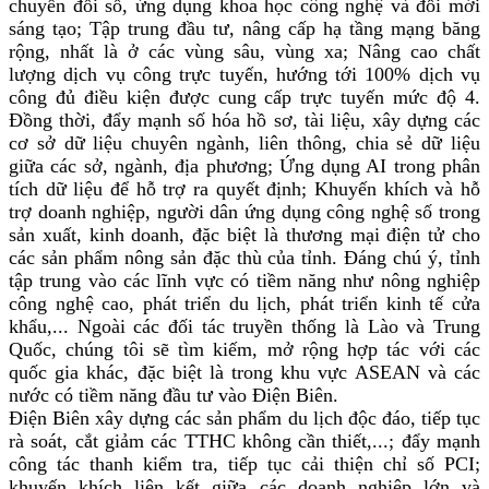
chuyển đổi số, ứng dụng khoa học công nghệ và đổi mới
sáng tạo; Tập trung đầu tư, nâng cấp hạ tầng mạng băng
rộng, nhất là ở các vùng sâu, vùng xa; Nâng cao chất
lượng dịch vụ công trực tuyến, hướng tới 100% dịch vụ
công đủ điều kiện được cung cấp trực tuyến mức độ 4.
Đồng thời, đẩy mạnh số hóa hồ sơ, tài liệu, xây dựng các
cơ sở dữ liệu chuyên ngành, liên thông, chia sẻ dữ liệu
giữa các sở, ngành, địa phương; Ứng dụng AI trong phân
tích dữ liệu để hỗ trợ ra quyết định; Khuyến khích và hỗ
trợ doanh nghiệp, người dân ứng dụng công nghệ số trong
sản xuất, kinh doanh, đặc biệt là thương mại điện tử cho
các sản phẩm nông sản đặc thù của tỉnh. Đáng chú ý, tỉnh
tập trung vào các lĩnh vực có tiềm năng như nông nghiệp
công nghệ cao, phát triển du lịch, phát triển kinh tế cửa
khẩu,... Ngoài các đối tác truyền thống là Lào và Trung
Quốc, chúng tôi sẽ tìm kiếm, mở rộng hợp tác với các
quốc gia khác, đặc biệt là trong khu vực ASEAN và các
nước có tiềm năng đầu tư vào Điện Biên.
Điện Biên xây dựng các sản phẩm du lịch độc đáo, tiếp tục
rà soát, cắt giảm các TTHC không cần thiết,...; đẩy mạnh
công tác thanh kiểm tra, tiếp tục cải thiện chỉ số PCI;
khuyến khích liên kết giữa các doanh nghiệp lớn và