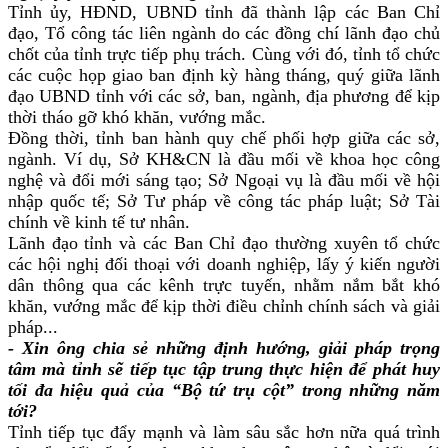
Tỉnh ủy, HĐND, UBND tỉnh đã thành lập các Ban Chỉ
đạo, Tổ công tác liên ngành do các đồng chí lãnh đạo chủ
chốt của tỉnh trực tiếp phụ trách. Cùng với đó, tỉnh tổ chức
các cuộc họp giao ban định kỳ hàng tháng, quý giữa lãnh
đạo UBND tỉnh với các sở, ban, ngành, địa phương để kịp
thời tháo gỡ khó khăn, vướng mắc.
Đồng thời, tỉnh ban hành quy chế phối hợp giữa các sở,
ngành. Ví dụ, Sở KH&CN là đầu mối về khoa học công
nghệ và đổi mới sáng tạo; Sở Ngoại vụ là đầu mối về hội
nhập quốc tế; Sở Tư pháp về công tác pháp luật; Sở Tài
chính về kinh tế tư nhân.
Lãnh đạo tỉnh và các Ban Chỉ đạo thường xuyên tổ chức
các hội nghị đối thoại với doanh nghiệp, lấy ý kiến người
dân thông qua các kênh trực tuyến, nhằm nắm bắt khó
khăn, vướng mắc để kịp thời điều chỉnh chính sách và giải
pháp...
- Xin ông chia sẻ những định hướng, giải pháp trọng
tâm mà tỉnh sẽ tiếp tục tập trung thực hiện để phát huy
tối đa hiệu quả của “Bộ tứ trụ cột” trong những năm
tới?
Tỉnh tiếp tục đẩy mạnh và làm sâu sắc hơn nữa quá trình