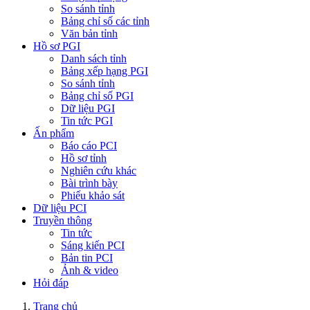
So sánh tỉnh
Bảng chỉ số các tỉnh
Văn bản tỉnh
Hồ sơ PGI
Danh sách tỉnh
Bảng xếp hạng PGI
So sánh tỉnh
Bảng chỉ số PGI
Dữ liệu PGI
Tin tức PGI
Ấn phẩm
Báo cáo PCI
Hồ sơ tỉnh
Nghiên cứu khác
Bài trình bày
Phiếu khảo sát
Dữ liệu PCI
Truyền thông
Tin tức
Sáng kiến PCI
Bản tin PCI
Ảnh & video
Hỏi đáp
Trang chủ