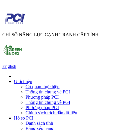
CHỈ SỐ NĂNG LỰC CẠNH TRANH CẤP TỈNH
English
Giới thiệu
Cơ quan thực hiện
Thông tin chung về PCI
Phương pháp PCI
Thông tin chung về PGI
Phương pháp PGI
Chính sách trích dẫn dữ liệu
Hồ sơ PCI
Danh sách tỉnh
Bảng xếp hạng