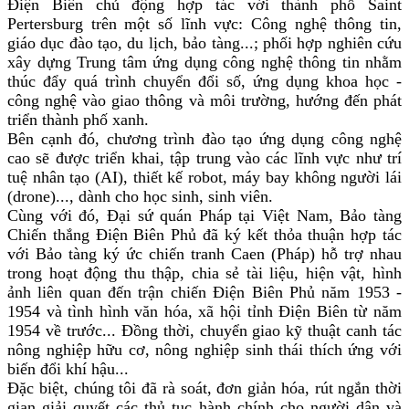
Điện Biên chủ động hợp tác với thành phố Saint
Pertersburg trên một số lĩnh vực: Công nghệ thông tin,
giáo dục đào tạo, du lịch, bảo tàng...; phối hợp nghiên cứu
xây dựng Trung tâm ứng dụng công nghệ thông tin nhằm
thúc đẩy quá trình chuyển đổi số, ứng dụng khoa học -
công nghệ vào giao thông và môi trường, hướng đến phát
triển thành phố xanh.
Bên cạnh đó, chương trình đào tạo ứng dụng công nghệ
cao sẽ được triển khai, tập trung vào các lĩnh vực như trí
tuệ nhân tạo (AI), thiết kế robot, máy bay không người lái
(drone)..., dành cho học sinh, sinh viên.
Cùng với đó, Đại sứ quán Pháp tại Việt Nam, Bảo tàng
Chiến thắng Điện Biên Phủ đã ký kết thỏa thuận hợp tác
với Bảo tàng ký ức chiến tranh Caen (Pháp) hỗ trợ nhau
trong hoạt động thu thập, chia sẻ tài liệu, hiện vật, hình
ảnh liên quan đến trận chiến Điện Biên Phủ năm 1953 -
1954 và tình hình văn hóa, xã hội tỉnh Điện Biên từ năm
1954 về trước... Đồng thời, chuyển giao kỹ thuật canh tác
nông nghiệp hữu cơ, nông nghiệp sinh thái thích ứng với
biến đổi khí hậu...
Đặc biệt, chúng tôi đã rà soát, đơn giản hóa, rút ngắn thời
gian giải quyết các thủ tục hành chính cho người dân và