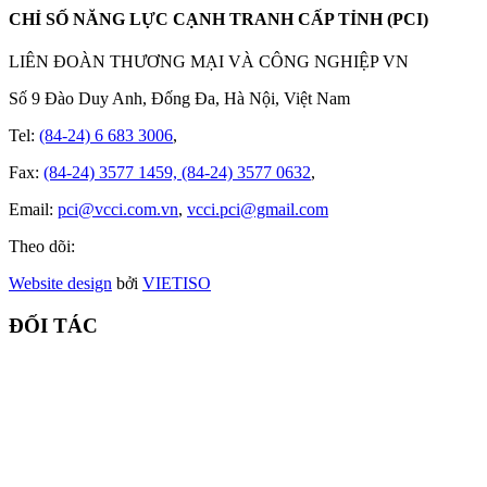
CHỈ SỐ NĂNG LỰC CẠNH TRANH CẤP TỈNH (PCI)
LIÊN ĐOÀN THƯƠNG MẠI VÀ CÔNG NGHIỆP VN
Số 9 Đào Duy Anh, Đống Đa, Hà Nội, Việt Nam
Tel:
(84-24) 6 683 3006
,
Fax:
(84-24) 3577 1459, (84-24) 3577 0632
,
Email:
pci@vcci.com.vn
,
vcci.pci@gmail.com
Theo dõi:
Website design
bởi
VIET
ISO
ĐỐI TÁC