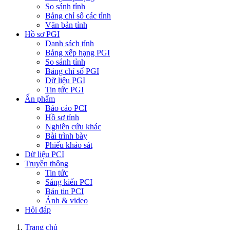
So sánh tỉnh
Bảng chỉ số các tỉnh
Văn bản tỉnh
Hồ sơ PGI
Danh sách tỉnh
Bảng xếp hạng PGI
So sánh tỉnh
Bảng chỉ số PGI
Dữ liệu PGI
Tin tức PGI
Ấn phẩm
Báo cáo PCI
Hồ sơ tỉnh
Nghiên cứu khác
Bài trình bày
Phiếu khảo sát
Dữ liệu PCI
Truyền thông
Tin tức
Sáng kiến PCI
Bản tin PCI
Ảnh & video
Hỏi đáp
Trang chủ