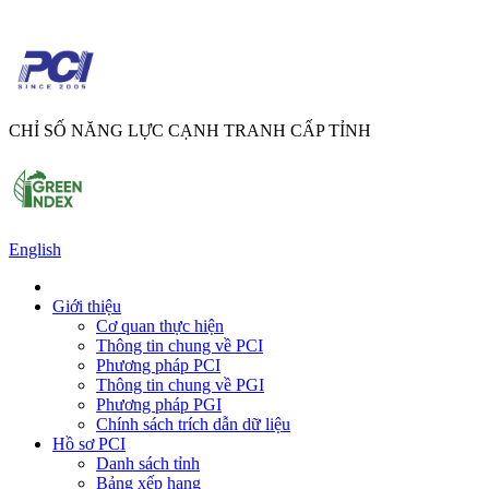
CHỈ SỐ NĂNG LỰC CẠNH TRANH CẤP TỈNH
English
Giới thiệu
Cơ quan thực hiện
Thông tin chung về PCI
Phương pháp PCI
Thông tin chung về PGI
Phương pháp PGI
Chính sách trích dẫn dữ liệu
Hồ sơ PCI
Danh sách tỉnh
Bảng xếp hạng