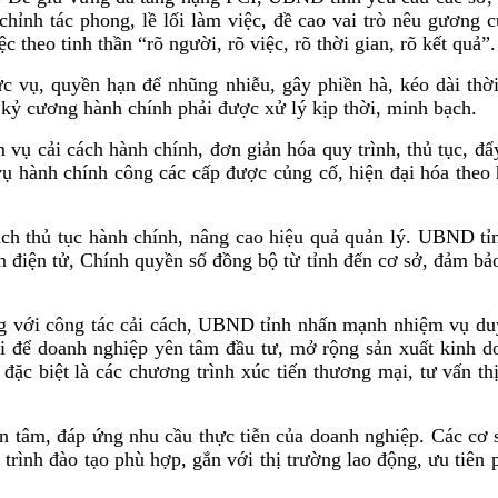
chỉnh tác phong, lề lối làm việc, đề cao vai trò nêu gương
 theo tinh thần “rõ người, rõ việc, rõ thời gian, rõ kết quả”.
c vụ, quyền hạn để nhũng nhiễu, gây phiền hà, kéo dài thời
 kỷ cương hành chính phải được xử lý kịp thời, minh bạch.
ệm vụ cải cách hành chính, đơn giản hóa quy trình, thủ tục, 
 hành chính công các cấp được củng cố, hiện đại hóa theo 
ách thủ tục hành chính, nâng cao hiệu quả quản lý. UBND tỉnh
 điện tử, Chính quyền số đồng bộ từ tỉnh đến cơ sở, đảm bảo 
g với công tác cải cách, UBND tỉnh nhấn mạnh nhiệm vụ duy 
ợi để doanh nghiệp yên tâm đầu tư, mở rộng sản xuất kinh d
đặc biệt là các chương trình xúc tiến thương mại, tư vấn thị
an tâm, đáp ứng nhu cầu thực tiễn của doanh nghiệp. Các cơ 
trình đào tạo phù hợp, gắn với thị trường lao động, ưu tiên 