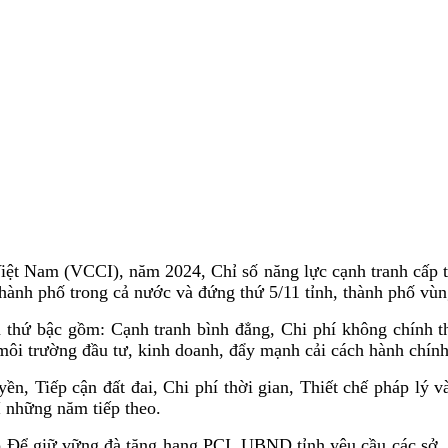
t Nam (VCCI), năm 2024, Chỉ số năng lực cạnh tranh cấp tỉ
thành phố trong cả nước và đứng thứ 5/11 tỉnh, thành phố vù
và thứ bậc gồm: Cạnh tranh bình đẳng, Chi phí không chính t
n môi trường đầu tư, kinh doanh, đẩy mạnh cải cách hành chí
n, Tiếp cận đất đai, Chi phí thời gian, Thiết chế pháp lý v
I những năm tiếp theo.
 bộ Để giữ vững đà tăng hạng PCI, UBND tỉnh yêu cầu các sở,