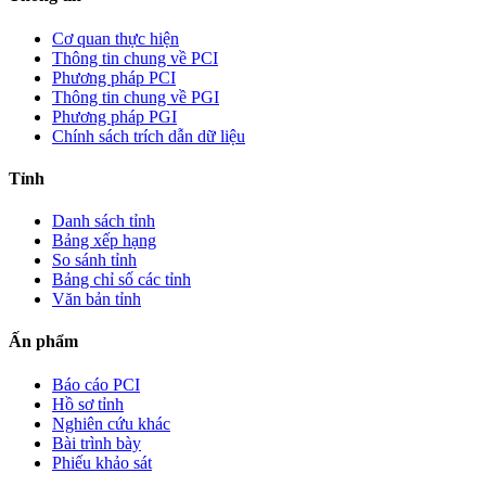
Cơ quan thực hiện
Thông tin chung về PCI
Phương pháp PCI
Thông tin chung về PGI
Phương pháp PGI
Chính sách trích dẫn dữ liệu
Tỉnh
Danh sách tỉnh
Bảng xếp hạng
So sánh tỉnh
Bảng chỉ số các tỉnh
Văn bản tỉnh
Ấn phẩm
Báo cáo PCI
Hồ sơ tỉnh
Nghiên cứu khác
Bài trình bày
Phiếu khảo sát