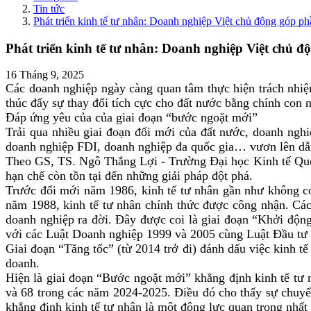
Tin tức
Phát triển kinh tế tư nhân: Doanh nghiệp Việt chủ động góp 
Phát triển kinh tế tư nhân: Doanh nghiệp Việt chủ
16 Tháng 9, 2025
Các doanh nghiệp ngày càng quan tâm thực hiện trách nhi
thúc đẩy sự thay đổi tích cực cho đất nước bằng chính con
Đáp ứng yêu của của giai đoạn “bước ngoặt mới”
Trải qua nhiều giai đoạn
đổi mới của đất nước
, doanh ngh
doanh nghiệp FDI
, doanh nghiệp đa quốc gia… vươn lên dẫn
Theo GS, TS. Ngô Thắng Lợi - Trường Đại học Kinh tế Quốc 
hạn chế còn tồn tại đến những giải pháp đột phá.
Trước đổi mới năm 1986, kinh tế tư nhân gần như không c
năm 1988, kinh tế tư nhân chính thức được công nhận. Các
doanh nghiệp ra đời. Đây được coi là giai đoạn “Khởi độn
với các Luật Doanh nghiệp 1999 và 2005 cùng Luật Đầu tư 
Giai đoạn “Tăng tốc” (từ 2014 trở đi) đánh dấu việc kinh t
doanh.
Hiện là giai đoạn “Bước ngoặt mới” khẳng định kinh tế tư n
và 68 trong các năm 2024-2025. Điều đó cho thấy sự chuyển 
khẳng định kinh tế tư nhân là một động lực quan trọng nhất 