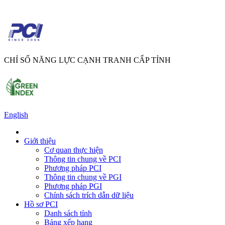
CHỈ SỐ NĂNG LỰC CẠNH TRANH CẤP TỈNH
English
Giới thiệu
Cơ quan thực hiện
Thông tin chung về PCI
Phương pháp PCI
Thông tin chung về PGI
Phương pháp PGI
Chính sách trích dẫn dữ liệu
Hồ sơ PCI
Danh sách tỉnh
Bảng xếp hạng