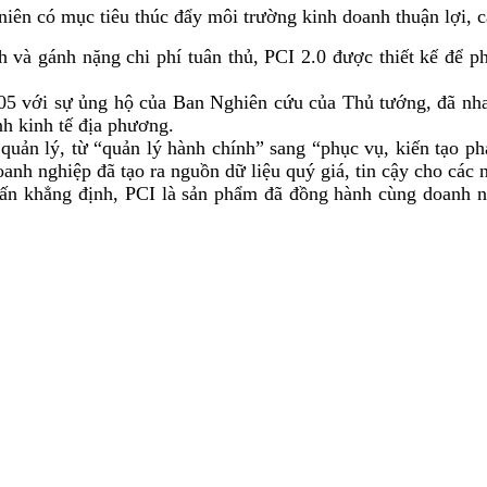
iên có mục tiêu thúc đẩy môi trường kinh doanh thuận lợi, c
và gánh nặng chi phí tuân thủ, PCI 2.0 được thiết kế để phả
005 với sự ủng hộ của Ban Nghiên cứu của Thủ tướng, đã nh
nh kinh tế địa phương.
quản lý, từ “quản lý hành chính” sang “phục vụ, kiến tạo phá
nh nghiệp đã tạo ra nguồn dữ liệu quý giá, tin cậy cho các n
 khẳng định, PCI là sản phẩm đã đồng hành cùng doanh ngh