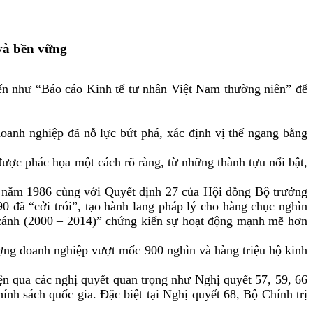
và bền vững
ến như “Báo cáo Kinh tế tư nhân Việt Nam thường niên” để
doanh nghiệp đã
nỗ lực bứt phá, xác định vị thế
ngang bằng
ược phác họa một cách rõ ràng, từ những thành tựu nổi bật,
i năm 1986 cùng với Quyết định 27 của Hội đồng Bộ trưởng
 đã “cởi trói”, tạo hành lang pháp lý cho hàng chục nghìn
t cánh (2000 – 2014)” chứng kiến sự hoạt động mạnh mẽ hơn
lượng doanh nghiệp vượt mốc 900 nghìn và hàng triệu hộ kinh
iện qua các nghị quyết quan trọng như Nghị quyết 57, 59, 66
ính sách quốc gia. Đặc biệt tại Nghị quyết 68, Bộ Chính trị