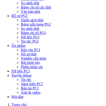
So sánh tỉnh
Bảng chỉ số các tỉnh
Văn bản tỉnh
Hồ sơ PGI
Danh sách tỉnh
Bảng xếp hạng PGI
So sánh tỉnh
Bảng chỉ số PGI
Dữ liệu PGI
Tin tức PGI
Ấn phẩm
Báo cáo PCI
Hồ sơ tỉnh
Nghiên cứu khác
Bài trình bày
Phiếu khảo sát
Dữ liệu PCI
Truyền thông
Tin tức
Sáng kiến PCI
Bản tin PCI
Ảnh & video
Hỏi đáp
Trang chủ