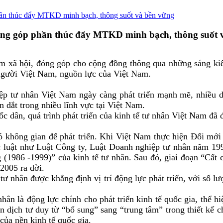
phần thúc đẩy MTKD minh bạch, thông suốt và bền vững
 động góp phần thúc đẩy MTKD minh bạch, thông suốt 
ệm xã hội, đóng góp cho cộng đồng thông qua những sáng ki
 người Việt Nam, nguồn lực của Việt Nam.
iệp tư nhân Việt Nam ngày càng phát triển mạnh mẽ, nhiều 
 dắt trong nhiều lĩnh vực tại Việt Nam.
dân, quá trình phát triển của kinh tế tư nhân Việt Nam đã đ
ó không gian để phát triển. Khi Việt Nam thực hiện Đổi mớ
 luật như Luật Công ty, Luật Doanh nghiệp tư nhân năm 1990
g (1986 -1999)” của kinh tế tư nhân. Sau đó, giai đoạn “Cấ
2005 ra đời.
ế tư nhân được khẳng định vị trí động lực phát triển, với số 
hân là động lực chính cho phát triển kinh tế quốc gia, thể h
dịch tư duy từ “bổ sung” sang “trung tâm” trong thiết kế ch
của nền kinh tế quốc gia.