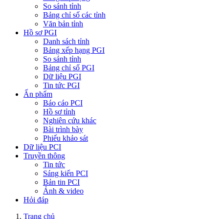
So sánh tỉnh
Bảng chỉ số các tỉnh
Văn bản tỉnh
Hồ sơ PGI
Danh sách tỉnh
Bảng xếp hạng PGI
So sánh tỉnh
Bảng chỉ số PGI
Dữ liệu PGI
Tin tức PGI
Ấn phẩm
Báo cáo PCI
Hồ sơ tỉnh
Nghiên cứu khác
Bài trình bày
Phiếu khảo sát
Dữ liệu PCI
Truyền thông
Tin tức
Sáng kiến PCI
Bản tin PCI
Ảnh & video
Hỏi đáp
Trang chủ