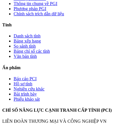
Thông tin chung về PGI
Phương pháp PGI
Chính sách trích dẫn dữ liệu
Tỉnh
Danh sách tỉnh
Bảng xếp hạng
So sánh tỉnh
Bảng chỉ số các tỉnh
Văn bản tỉnh
Ấn phẩm
Báo cáo PCI
Hồ sơ tỉnh
Nghiên cứu khác
Bài trình bày
Phiếu khảo sát
CHỈ SỐ NĂNG LỰC CẠNH TRANH CẤP TỈNH (PCI)
LIÊN ĐOÀN THƯƠNG MẠI VÀ CÔNG NGHIỆP VN