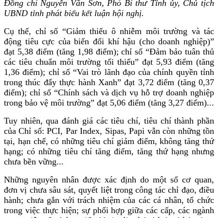
Đồng chí Nguyễn Văn Sơn, Phó Bí thư Tỉnh ủy, Chủ tịch
UBND tỉnh phát biểu kết luận hội nghị.
Cụ thể, chỉ số “Giảm thiểu ô nhiễm môi trường và tác
động tiêu cực của biến đổi khí hậu (cho doanh nghiệp)”
đạt 5,38 điểm (tăng 1,98 điểm); chỉ số “Đảm bảo tuân thủ
các tiêu chuẩn môi trường tối thiểu” đạt 5,93 điểm (tăng
1,36 điểm); chỉ số “Vai trò lãnh đạo của chính quyền tỉnh
trong thúc đẩy thực hành Xanh” đạt 3,72 điểm (tăng 0,37
điểm); chỉ số “Chính sách và dịch vụ hỗ trợ doanh nghiệp
trong bảo vệ môi trường” đạt 5,06 điểm (tăng 3,27 điểm)...
Tuy nhiên, qua đánh giá các tiêu chí, tiêu chí thành phần
của Chỉ số: PCI, Par Index, Sipas, Papi vẫn còn những tồn
tại, hạn chế, có những tiêu chí giảm điểm, không tăng thứ
hạng; có những tiêu chí tăng điểm, tăng thứ hạng nhưng
chưa bền vững...
Những nguyên nhân được xác định do một số cơ quan,
đơn vị chưa sâu sát, quyết liệt trong công tác chỉ đạo, điều
hành; chưa gắn với trách nhiệm của các cá nhân, tổ chức
trong việc thực hiện; sự phối hợp giữa các cấp, các ngành