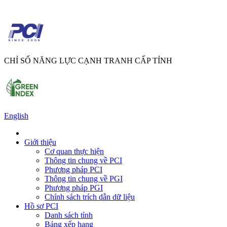
CHỈ SỐ NĂNG LỰC CẠNH TRANH CẤP TỈNH
English
Giới thiệu
Cơ quan thực hiện
Thông tin chung về PCI
Phương pháp PCI
Thông tin chung về PGI
Phương pháp PGI
Chính sách trích dẫn dữ liệu
Hồ sơ PCI
Danh sách tỉnh
Bảng xếp hạng