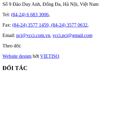
Số 9 Đào Duy Anh, Đống Đa, Hà Nội, Việt Nam
Tel:
(84-24) 6 683 3006
,
Fax:
(84-24) 3577 1459, (84-24) 3577 0632
,
Email:
pci@vcci.com.vn
,
vcci.pci@gmail.com
Theo dõi:
Website design
bởi
VIET
ISO
ĐỐI TÁC