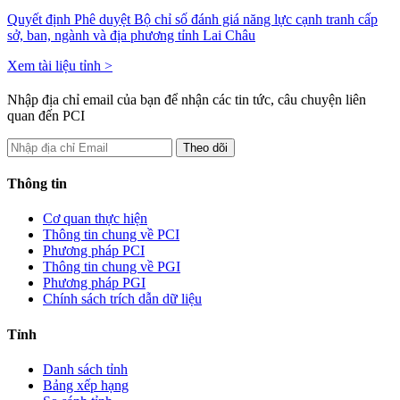
Quyết định Phê duyệt Bộ chỉ số đánh giá năng lực cạnh tranh cấp
sở, ban, ngành và địa phương tỉnh Lai Châu
Xem tài liệu tỉnh >
Nhập địa chỉ email của bạn để nhận các tin tức, câu chuyện liên
quan đến PCI
Thông tin
Cơ quan thực hiện
Thông tin chung về PCI
Phương pháp PCI
Thông tin chung về PGI
Phương pháp PGI
Chính sách trích dẫn dữ liệu
Tỉnh
Danh sách tỉnh
Bảng xếp hạng