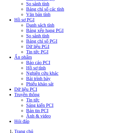
So sánh tỉnh
Bảng chỉ số các tỉnh
Văn bản tỉnh
Hồ sơ PGI
Danh sách tỉnh
Bảng xếp hạng PGI
So sánh tỉnh
Bảng chỉ số PGI
Dữ liệu PGI
Tin tức PGI
Ấn phẩm
Báo cáo PCI
Hồ sơ tỉnh
Nghiên cứu khác
Bài trình bày
Phiếu khảo sát
Dữ liệu PCI
Truyền thông
Tin tức
Sáng kiến PCI
Bản tin PCI
Ảnh & video
Hỏi đáp
Trang chủ