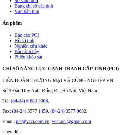
So sánh tỉnh
Bảng chỉ số các tỉnh
Văn bản tỉnh
Ấn phẩm
Báo cáo PCI
Hồ sơ tỉnh
Nghiên cứu khác
Bài trình bày
Phiếu khảo sát
CHỈ SỐ NĂNG LỰC CẠNH TRANH CẤP TỈNH (PCI)
LIÊN ĐOÀN THƯƠNG MẠI VÀ CÔNG NGHIỆP VN
Số 9 Đào Duy Anh, Đống Đa, Hà Nội, Việt Nam
Tel:
(84-24) 6 683 3006
,
Fax:
(84-24) 3577 1459, (84-24) 3577 0632
,
Email:
pci@vcci.com.vn
,
vcci.pci@gmail.com
Theo dõi: