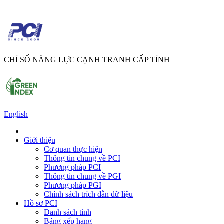
CHỈ SỐ NĂNG LỰC CẠNH TRANH CẤP TỈNH
English
Giới thiệu
Cơ quan thực hiện
Thông tin chung về PCI
Phương pháp PCI
Thông tin chung về PGI
Phương pháp PGI
Chính sách trích dẫn dữ liệu
Hồ sơ PCI
Danh sách tỉnh
Bảng xếp hạng