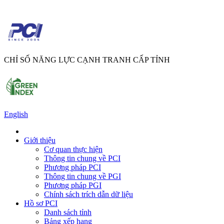
CHỈ SỐ NĂNG LỰC CẠNH TRANH CẤP TỈNH
English
Giới thiệu
Cơ quan thực hiện
Thông tin chung về PCI
Phương pháp PCI
Thông tin chung về PGI
Phương pháp PGI
Chính sách trích dẫn dữ liệu
Hồ sơ PCI
Danh sách tỉnh
Bảng xếp hạng