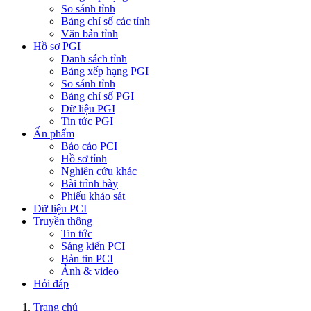
So sánh tỉnh
Bảng chỉ số các tỉnh
Văn bản tỉnh
Hồ sơ PGI
Danh sách tỉnh
Bảng xếp hạng PGI
So sánh tỉnh
Bảng chỉ số PGI
Dữ liệu PGI
Tin tức PGI
Ấn phẩm
Báo cáo PCI
Hồ sơ tỉnh
Nghiên cứu khác
Bài trình bày
Phiếu khảo sát
Dữ liệu PCI
Truyền thông
Tin tức
Sáng kiến PCI
Bản tin PCI
Ảnh & video
Hỏi đáp
Trang chủ