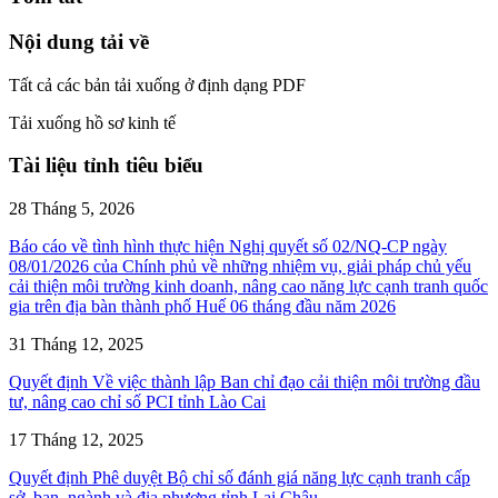
Nội dung tải về
Tất cả các bản tải xuống ở định dạng PDF
Tải xuống hồ sơ kinh tế
Tài liệu tỉnh tiêu biểu
28 Tháng 5, 2026
Báo cáo về tình hình thực hiện Nghị quyết số 02/NQ-CP ngày
08/01/2026 của Chính phủ về những nhiệm vụ, giải pháp chủ yếu
cải thiện môi trường kinh doanh, nâng cao năng lực cạnh tranh quốc
gia trên địa bàn thành phố Huế 06 tháng đầu năm 2026
31 Tháng 12, 2025
Quyết định Về việc thành lập Ban chỉ đạo cải thiện môi trường đầu
tư, nâng cao chỉ số PCI tỉnh Lào Cai
17 Tháng 12, 2025
Quyết định Phê duyệt Bộ chỉ số đánh giá năng lực cạnh tranh cấp
sở, ban, ngành và địa phương tỉnh Lai Châu