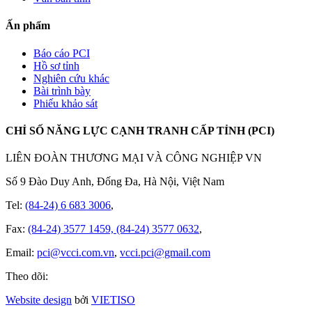
Ấn phẩm
Báo cáo PCI
Hồ sơ tỉnh
Nghiên cứu khác
Bài trình bày
Phiếu khảo sát
CHỈ SỐ NĂNG LỰC CẠNH TRANH CẤP TỈNH (PCI)
LIÊN ĐOÀN THƯƠNG MẠI VÀ CÔNG NGHIỆP VN
Số 9 Đào Duy Anh, Đống Đa, Hà Nội, Việt Nam
Tel:
(84-24) 6 683 3006
,
Fax:
(84-24) 3577 1459, (84-24) 3577 0632
,
Email:
pci@vcci.com.vn
,
vcci.pci@gmail.com
Theo dõi:
Website design
bởi
VIET
ISO