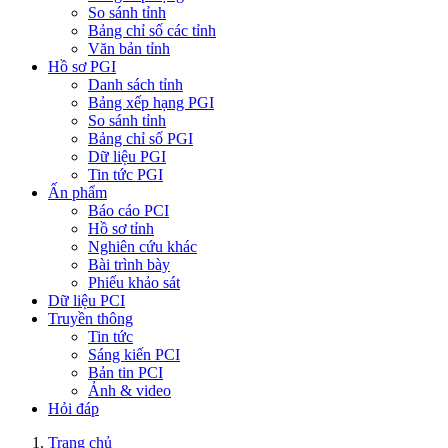
So sánh tỉnh
Bảng chỉ số các tỉnh
Văn bản tỉnh
Hồ sơ PGI
Danh sách tỉnh
Bảng xếp hạng PGI
So sánh tỉnh
Bảng chỉ số PGI
Dữ liệu PGI
Tin tức PGI
Ấn phẩm
Báo cáo PCI
Hồ sơ tỉnh
Nghiên cứu khác
Bài trình bày
Phiếu khảo sát
Dữ liệu PCI
Truyền thông
Tin tức
Sáng kiến PCI
Bản tin PCI
Ảnh & video
Hỏi đáp
Trang chủ