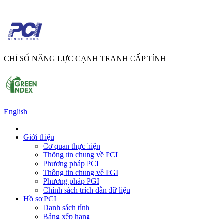
CHỈ SỐ NĂNG LỰC CẠNH TRANH CẤP TỈNH
English
Giới thiệu
Cơ quan thực hiện
Thông tin chung về PCI
Phương pháp PCI
Thông tin chung về PGI
Phương pháp PGI
Chính sách trích dẫn dữ liệu
Hồ sơ PCI
Danh sách tỉnh
Bảng xếp hạng