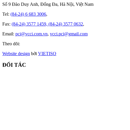
Số 9 Đào Duy Anh, Đống Đa, Hà Nội, Việt Nam
Tel:
(84-24) 6 683 3006
,
Fax:
(84-24) 3577 1459, (84-24) 3577 0632
,
Email:
pci@vcci.com.vn
,
vcci.pci@gmail.com
Theo dõi:
Website design
bởi
VIET
ISO
ĐỐI TÁC