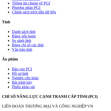
Thông tin chung về PGI
Phương pháp PGI
Chính sách trích dẫn dữ liệu
Tỉnh
Danh sách tỉnh
Bảng xếp hạng
So sánh tỉnh
Bảng chỉ số các tỉnh
Văn bản tỉnh
Ấn phẩm
Báo cáo PCI
Hồ sơ tỉnh
Nghiên cứu khác
Bài trình bày
Phiếu khảo sát
CHỈ SỐ NĂNG LỰC CẠNH TRANH CẤP TỈNH (PCI)
LIÊN ĐOÀN THƯƠNG MẠI VÀ CÔNG NGHIỆP VN