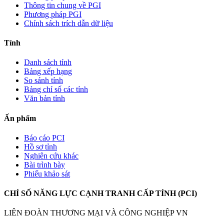
Thông tin chung về PGI
Phương pháp PGI
Chính sách trích dẫn dữ liệu
Tỉnh
Danh sách tỉnh
Bảng xếp hạng
So sánh tỉnh
Bảng chỉ số các tỉnh
Văn bản tỉnh
Ấn phẩm
Báo cáo PCI
Hồ sơ tỉnh
Nghiên cứu khác
Bài trình bày
Phiếu khảo sát
CHỈ SỐ NĂNG LỰC CẠNH TRANH CẤP TỈNH (PCI)
LIÊN ĐOÀN THƯƠNG MẠI VÀ CÔNG NGHIỆP VN