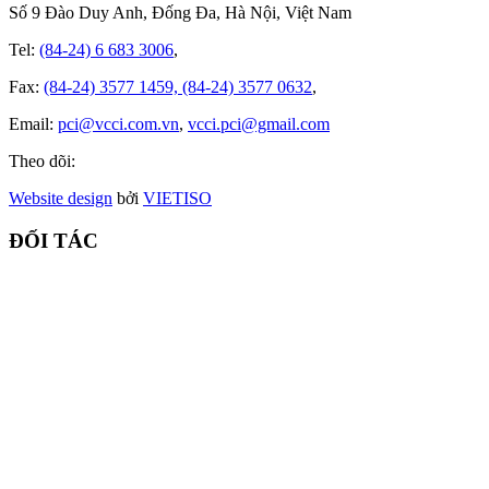
Số 9 Đào Duy Anh, Đống Đa, Hà Nội, Việt Nam
Tel:
(84-24) 6 683 3006
,
Fax:
(84-24) 3577 1459, (84-24) 3577 0632
,
Email:
pci@vcci.com.vn
,
vcci.pci@gmail.com
Theo dõi:
Website design
bởi
VIET
ISO
ĐỐI TÁC