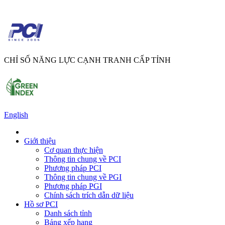
CHỈ SỐ NĂNG LỰC CẠNH TRANH CẤP TỈNH
English
Giới thiệu
Cơ quan thực hiện
Thông tin chung về PCI
Phương pháp PCI
Thông tin chung về PGI
Phương pháp PGI
Chính sách trích dẫn dữ liệu
Hồ sơ PCI
Danh sách tỉnh
Bảng xếp hạng