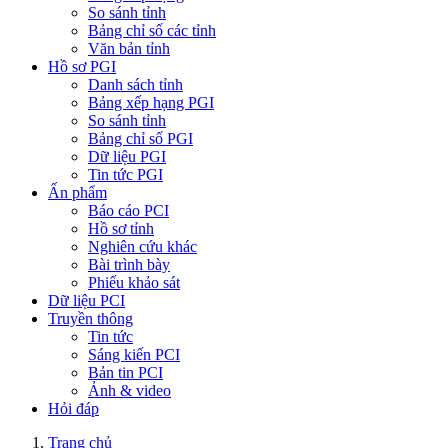
So sánh tỉnh
Bảng chỉ số các tỉnh
Văn bản tỉnh
Hồ sơ PGI
Danh sách tỉnh
Bảng xếp hạng PGI
So sánh tỉnh
Bảng chỉ số PGI
Dữ liệu PGI
Tin tức PGI
Ấn phẩm
Báo cáo PCI
Hồ sơ tỉnh
Nghiên cứu khác
Bài trình bày
Phiếu khảo sát
Dữ liệu PCI
Truyền thông
Tin tức
Sáng kiến PCI
Bản tin PCI
Ảnh & video
Hỏi đáp
Trang chủ