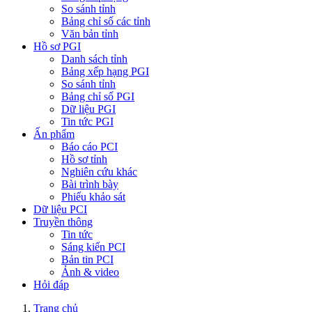
So sánh tỉnh
Bảng chỉ số các tỉnh
Văn bản tỉnh
Hồ sơ PGI
Danh sách tỉnh
Bảng xếp hạng PGI
So sánh tỉnh
Bảng chỉ số PGI
Dữ liệu PGI
Tin tức PGI
Ấn phẩm
Báo cáo PCI
Hồ sơ tỉnh
Nghiên cứu khác
Bài trình bày
Phiếu khảo sát
Dữ liệu PCI
Truyền thông
Tin tức
Sáng kiến PCI
Bản tin PCI
Ảnh & video
Hỏi đáp
Trang chủ