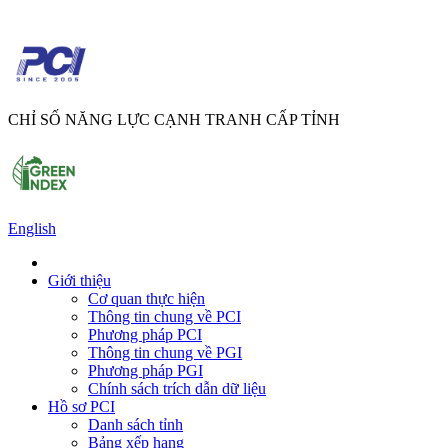
CHỈ SỐ NĂNG LỰC CẠNH TRANH CẤP TỈNH
English
Giới thiệu
Cơ quan thực hiện
Thông tin chung về PCI
Phương pháp PCI
Thông tin chung về PGI
Phương pháp PGI
Chính sách trích dẫn dữ liệu
Hồ sơ PCI
Danh sách tỉnh
Bảng xếp hạng