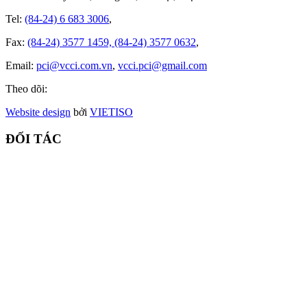
Tel:
(84-24) 6 683 3006
,
Fax:
(84-24) 3577 1459, (84-24) 3577 0632
,
Email:
pci@vcci.com.vn
,
vcci.pci@gmail.com
Theo dõi:
Website design
bởi
VIET
ISO
ĐỐI TÁC