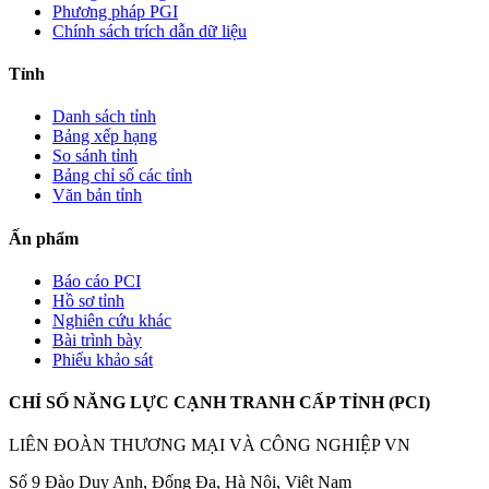
Phương pháp PGI
Chính sách trích dẫn dữ liệu
Tỉnh
Danh sách tỉnh
Bảng xếp hạng
So sánh tỉnh
Bảng chỉ số các tỉnh
Văn bản tỉnh
Ấn phẩm
Báo cáo PCI
Hồ sơ tỉnh
Nghiên cứu khác
Bài trình bày
Phiếu khảo sát
CHỈ SỐ NĂNG LỰC CẠNH TRANH CẤP TỈNH (PCI)
LIÊN ĐOÀN THƯƠNG MẠI VÀ CÔNG NGHIỆP VN
Số 9 Đào Duy Anh, Đống Đa, Hà Nội, Việt Nam