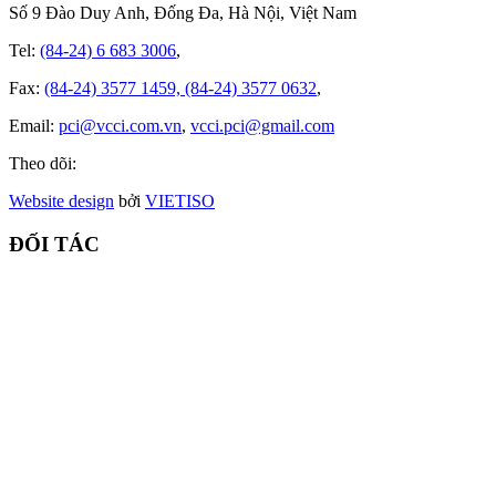
Số 9 Đào Duy Anh, Đống Đa, Hà Nội, Việt Nam
Tel:
(84-24) 6 683 3006
,
Fax:
(84-24) 3577 1459, (84-24) 3577 0632
,
Email:
pci@vcci.com.vn
,
vcci.pci@gmail.com
Theo dõi:
Website design
bởi
VIET
ISO
ĐỐI TÁC