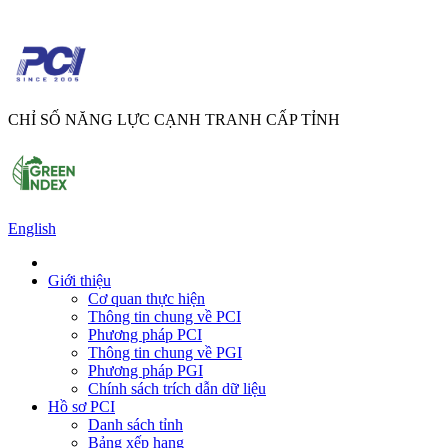
CHỈ SỐ NĂNG LỰC CẠNH TRANH CẤP TỈNH
English
Giới thiệu
Cơ quan thực hiện
Thông tin chung về PCI
Phương pháp PCI
Thông tin chung về PGI
Phương pháp PGI
Chính sách trích dẫn dữ liệu
Hồ sơ PCI
Danh sách tỉnh
Bảng xếp hạng