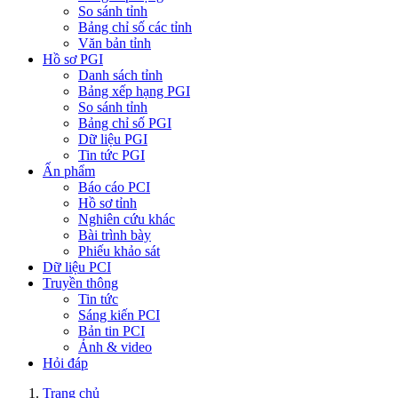
So sánh tỉnh
Bảng chỉ số các tỉnh
Văn bản tỉnh
Hồ sơ PGI
Danh sách tỉnh
Bảng xếp hạng PGI
So sánh tỉnh
Bảng chỉ số PGI
Dữ liệu PGI
Tin tức PGI
Ấn phẩm
Báo cáo PCI
Hồ sơ tỉnh
Nghiên cứu khác
Bài trình bày
Phiếu khảo sát
Dữ liệu PCI
Truyền thông
Tin tức
Sáng kiến PCI
Bản tin PCI
Ảnh & video
Hỏi đáp
Trang chủ