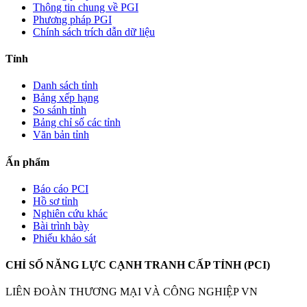
Thông tin chung về PGI
Phương pháp PGI
Chính sách trích dẫn dữ liệu
Tỉnh
Danh sách tỉnh
Bảng xếp hạng
So sánh tỉnh
Bảng chỉ số các tỉnh
Văn bản tỉnh
Ấn phẩm
Báo cáo PCI
Hồ sơ tỉnh
Nghiên cứu khác
Bài trình bày
Phiếu khảo sát
CHỈ SỐ NĂNG LỰC CẠNH TRANH CẤP TỈNH (PCI)
LIÊN ĐOÀN THƯƠNG MẠI VÀ CÔNG NGHIỆP VN