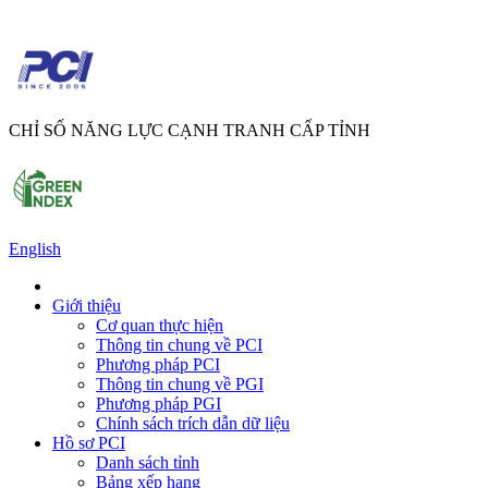
CHỈ SỐ NĂNG LỰC CẠNH TRANH CẤP TỈNH
English
Giới thiệu
Cơ quan thực hiện
Thông tin chung về PCI
Phương pháp PCI
Thông tin chung về PGI
Phương pháp PGI
Chính sách trích dẫn dữ liệu
Hồ sơ PCI
Danh sách tỉnh
Bảng xếp hạng