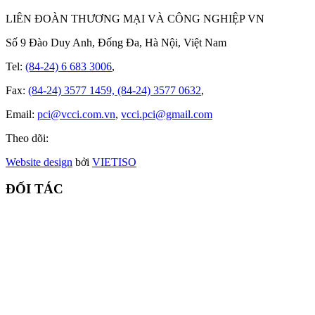
LIÊN ĐOÀN THƯƠNG MẠI VÀ CÔNG NGHIỆP VN
Số 9 Đào Duy Anh, Đống Đa, Hà Nội, Việt Nam
Tel:
(84-24) 6 683 3006
,
Fax:
(84-24) 3577 1459, (84-24) 3577 0632
,
Email:
pci@vcci.com.vn
,
vcci.pci@gmail.com
Theo dõi:
Website design
bởi
VIET
ISO
ĐỐI TÁC