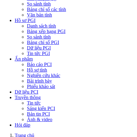
So sánh tỉnh
Bảng chỉ số các tỉnh
Văn bản tỉnh
Hồ sơ PGI
Danh sách tỉnh
Bảng xếp hạng PGI
So sánh tỉnh
Bảng chỉ số PGI
Dữ liệu PGI
Tin tức PGI
Ấn phẩm
Báo cáo PCI
Hồ sơ tỉnh
Nghiên cứu khác
Bài trình bày
Phiếu khảo sát
Dữ liệu PCI
Truyền thông
Tin tức
Sáng kiến PCI
Bản tin PCI
Ảnh & video
Hỏi đáp
Trang chủ