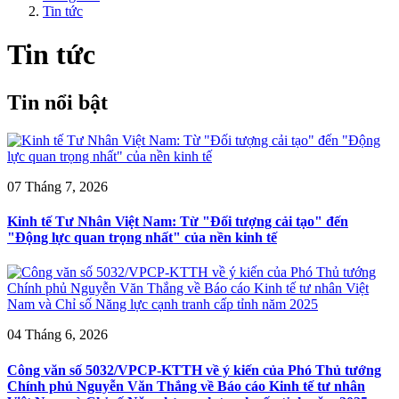
Tin tức
Tin tức
Tin nổi bật
07 Tháng 7, 2026
Kinh tế Tư Nhân Việt Nam: Từ "Đối tượng cải tạo" đến
"Động lực quan trọng nhất" của nền kinh tế
04 Tháng 6, 2026
Công văn số 5032/VPCP-KTTH về ý kiến của Phó Thủ tướng
Chính phủ Nguyễn Văn Thắng về Báo cáo Kinh tế tư nhân