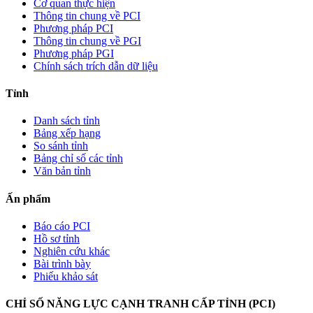
Cơ quan thực hiện
Thông tin chung về PCI
Phương pháp PCI
Thông tin chung về PGI
Phương pháp PGI
Chính sách trích dẫn dữ liệu
Tỉnh
Danh sách tỉnh
Bảng xếp hạng
So sánh tỉnh
Bảng chỉ số các tỉnh
Văn bản tỉnh
Ấn phẩm
Báo cáo PCI
Hồ sơ tỉnh
Nghiên cứu khác
Bài trình bày
Phiếu khảo sát
CHỈ SỐ NĂNG LỰC CẠNH TRANH CẤP TỈNH (PCI)