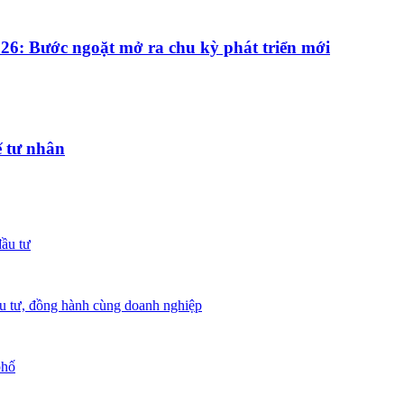
026: Bước ngoặt mở ra chu kỳ phát triển mới
ế tư nhân
đầu tư
ầu tư, đồng hành cùng doanh nghiệp
phố