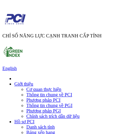
CHỈ SỐ NĂNG LỰC CẠNH TRANH CẤP TỈNH
English
Giới thiệu
Cơ quan thực hiện
Thông tin chung về PCI
Phương pháp PCI
Thông tin chung về PGI
Phương pháp PGI
Chính sách trích dẫn dữ liệu
Hồ sơ PCI
Danh sách tỉnh
Bảng xếp hạng