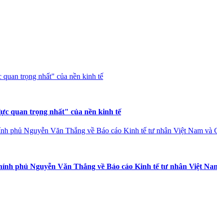
ực quan trọng nhất" của nền kinh tế
nh phủ Nguyễn Văn Thắng về Báo cáo Kinh tế tư nhân Việt Nam 