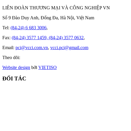
LIÊN ĐOÀN THƯƠNG MẠI VÀ CÔNG NGHIỆP VN
Số 9 Đào Duy Anh, Đống Đa, Hà Nội, Việt Nam
Tel:
(84-24) 6 683 3006
,
Fax:
(84-24) 3577 1459, (84-24) 3577 0632
,
Email:
pci@vcci.com.vn
,
vcci.pci@gmail.com
Theo dõi:
Website design
bởi
VIET
ISO
ĐỐI TÁC