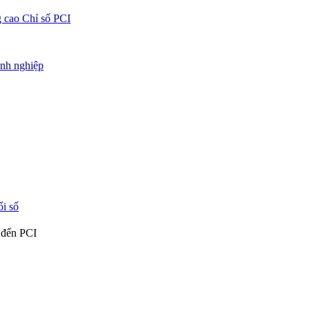
g cao Chỉ số PCI
anh nghiệp
i số
n đến PCI