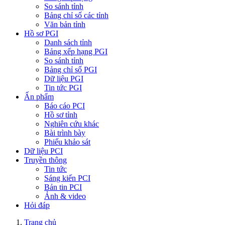
So sánh tỉnh
Bảng chỉ số các tỉnh
Văn bản tỉnh
Hồ sơ PGI
Danh sách tỉnh
Bảng xếp hạng PGI
So sánh tỉnh
Bảng chỉ số PGI
Dữ liệu PGI
Tin tức PGI
Ấn phẩm
Báo cáo PCI
Hồ sơ tỉnh
Nghiên cứu khác
Bài trình bày
Phiếu khảo sát
Dữ liệu PCI
Truyền thông
Tin tức
Sáng kiến PCI
Bản tin PCI
Ảnh & video
Hỏi đáp
Trang chủ