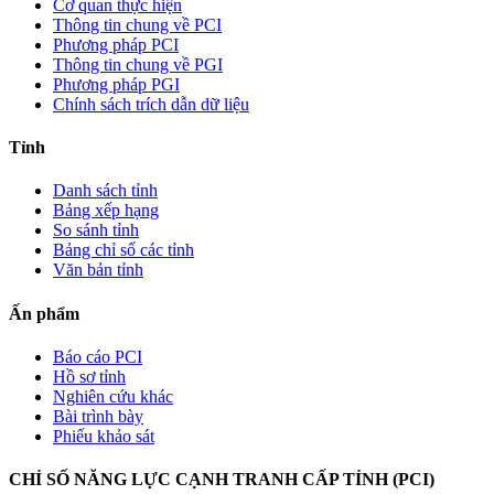
Cơ quan thực hiện
Thông tin chung về PCI
Phương pháp PCI
Thông tin chung về PGI
Phương pháp PGI
Chính sách trích dẫn dữ liệu
Tỉnh
Danh sách tỉnh
Bảng xếp hạng
So sánh tỉnh
Bảng chỉ số các tỉnh
Văn bản tỉnh
Ấn phẩm
Báo cáo PCI
Hồ sơ tỉnh
Nghiên cứu khác
Bài trình bày
Phiếu khảo sát
CHỈ SỐ NĂNG LỰC CẠNH TRANH CẤP TỈNH (PCI)