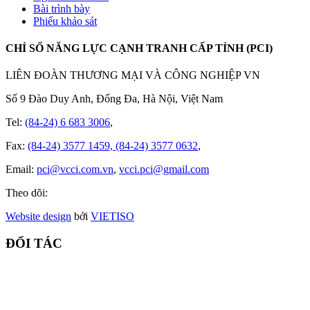
Bài trình bày
Phiếu khảo sát
CHỈ SỐ NĂNG LỰC CẠNH TRANH CẤP TỈNH (PCI)
LIÊN ĐOÀN THƯƠNG MẠI VÀ CÔNG NGHIỆP VN
Số 9 Đào Duy Anh, Đống Đa, Hà Nội, Việt Nam
Tel:
(84-24) 6 683 3006
,
Fax:
(84-24) 3577 1459, (84-24) 3577 0632
,
Email:
pci@vcci.com.vn
,
vcci.pci@gmail.com
Theo dõi:
Website design
bởi
VIET
ISO
ĐỐI TÁC