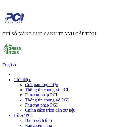
CHỈ SỐ NĂNG LỰC CẠNH TRANH CẤP TỈNH
English
Giới thiệu
Cơ quan thực hiện
Thông tin chung về PCI
Phương pháp PCI
Thông tin chung về PGI
Phương pháp PGI
Chính sách trích dẫn dữ liệu
Hồ sơ PCI
Danh sách tỉnh
Bảng xếp hạng