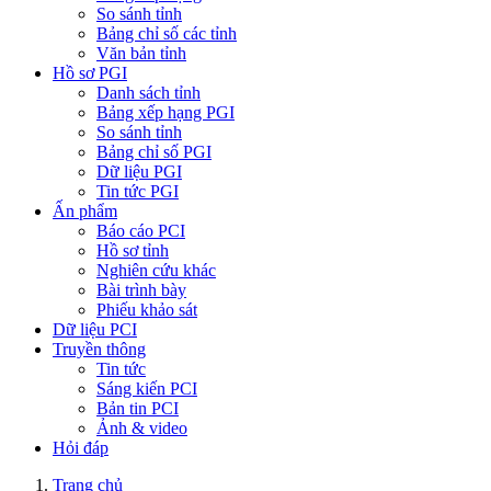
So sánh tỉnh
Bảng chỉ số các tỉnh
Văn bản tỉnh
Hồ sơ PGI
Danh sách tỉnh
Bảng xếp hạng PGI
So sánh tỉnh
Bảng chỉ số PGI
Dữ liệu PGI
Tin tức PGI
Ấn phẩm
Báo cáo PCI
Hồ sơ tỉnh
Nghiên cứu khác
Bài trình bày
Phiếu khảo sát
Dữ liệu PCI
Truyền thông
Tin tức
Sáng kiến PCI
Bản tin PCI
Ảnh & video
Hỏi đáp
Trang chủ