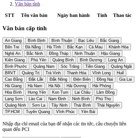
Văn bản tỉnh
STT
Tên văn bản
Ngày ban hành
Tỉnh
Thao tác
Văn bản cấp tỉnh
An Giang
Bình Định
Bình Thuận
Bạc Liêu
Bắc Giang
Bến Tre
Đà Nẵng
Hà Tĩnh
Bắc Kạn
Cà Mau
Khánh Hòa
Nghệ An
Bắc Ninh
Đồng Tháp
Ninh Thuận
Hậu Giang
Kiên Giang
Phú Yên
Quảng Bình
Bình Dương
Long An
Bình Phước
Quảng Nam
Sóc Trăng
Tiền Giang
Quảng Ngãi
BRVT
Quảng Trị
Trà Vinh
Thanh Hóa
Vĩnh Long
Huế
Cao Bằng
Đắk Lắk
Đắk Nông
Điện Biên
Đồng Nai
Gia Lai
Hà Giang
Hà Nam
Hà Nội
Hải Dương
Hải Phòng
Hòa Bình
Hưng Yên
Kon Tum
Lai Châu
Lâm Đồng
Lạng Sơn
Lào Cai
Nam Định
Ninh Bình
Phú Thọ
Quảng Ninh
Sơn La
Tây Ninh
Thái Bình
Thái Nguyên
TP.HCM
Tuyên Quang
Vĩnh Phúc
Yên Bái
Nhập địa chỉ email của bạn để nhận các tin tức, câu chuyện liên
quan đến PCI