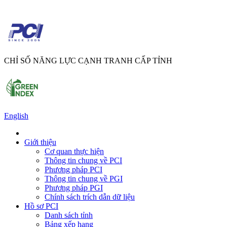
CHỈ SỐ NĂNG LỰC CẠNH TRANH CẤP TỈNH
English
Giới thiệu
Cơ quan thực hiện
Thông tin chung về PCI
Phương pháp PCI
Thông tin chung về PGI
Phương pháp PGI
Chính sách trích dẫn dữ liệu
Hồ sơ PCI
Danh sách tỉnh
Bảng xếp hạng