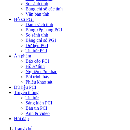
So sánh tỉnh
Bảng chỉ số các tỉnh
Văn bản tỉnh
Hồ sơ PGI
Danh sách tỉnh
Bảng xếp hạng PGI
So sánh tỉnh
Bảng chỉ số PGI
Dữ liệu PGI
Tin tức PGI
Ấn phẩm
Báo cáo PCI
Hồ sơ tỉnh
Nghiên cứu khác
Bài trình bày
Phiếu khảo sát
Dữ liệu PCI
Truyền thông
Tin tức
Sáng kiến PCI
Bản tin PCI
Ảnh & video
Hỏi đáp
Trang chủ