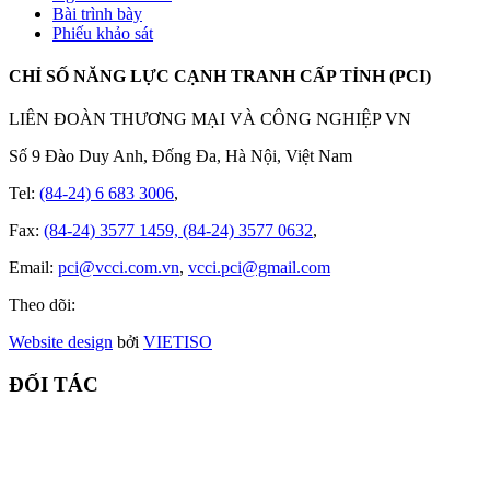
Bài trình bày
Phiếu khảo sát
CHỈ SỐ NĂNG LỰC CẠNH TRANH CẤP TỈNH (PCI)
LIÊN ĐOÀN THƯƠNG MẠI VÀ CÔNG NGHIỆP VN
Số 9 Đào Duy Anh, Đống Đa, Hà Nội, Việt Nam
Tel:
(84-24) 6 683 3006
,
Fax:
(84-24) 3577 1459, (84-24) 3577 0632
,
Email:
pci@vcci.com.vn
,
vcci.pci@gmail.com
Theo dõi:
Website design
bởi
VIET
ISO
ĐỐI TÁC