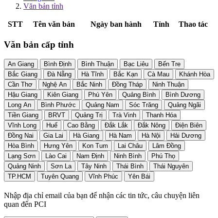
Văn bản tỉnh
STT
Tên văn bản
Ngày ban hành
Tỉnh
Thao tác
Văn bản cấp tỉnh
An Giang
Bình Định
Bình Thuận
Bạc Liêu
Bến Tre
Bắc Giang
Đà Nẵng
Hà Tĩnh
Bắc Kạn
Cà Mau
Khánh Hòa
Cần Thơ
Nghệ An
Bắc Ninh
Đồng Tháp
Ninh Thuận
Hậu Giang
Kiên Giang
Phú Yên
Quảng Bình
Bình Dương
Long An
Bình Phước
Quảng Nam
Sóc Trăng
Quảng Ngãi
Tiền Giang
BRVT
Quảng Trị
Trà Vinh
Thanh Hóa
Vĩnh Long
Huế
Cao Bằng
Đắk Lắk
Đắk Nông
Điện Biên
Đồng Nai
Gia Lai
Hà Giang
Hà Nam
Hà Nội
Hải Dương
Hòa Bình
Hưng Yên
Kon Tum
Lai Châu
Lâm Đồng
Lạng Sơn
Lào Cai
Nam Định
Ninh Bình
Phú Thọ
Quảng Ninh
Sơn La
Tây Ninh
Thái Bình
Thái Nguyên
TP.HCM
Tuyên Quang
Vĩnh Phúc
Yên Bái
Nhập địa chỉ email của bạn để nhận các tin tức, câu chuyện liên
quan đến PCI