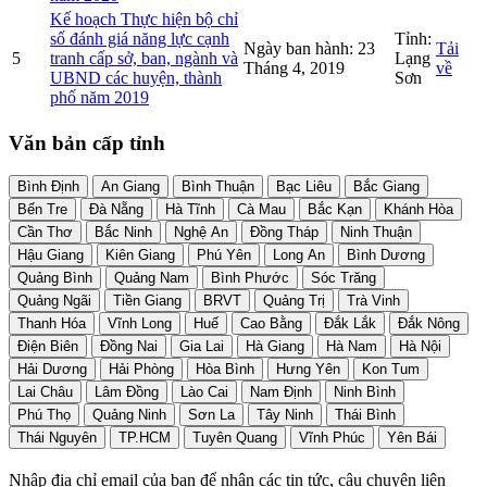
Kế hoạch Thực hiện bộ chỉ
số đánh giá năng lực cạnh
Tỉnh:
Ngày ban hành:
23
Tải
5
tranh cấp sở, ban, ngành và
Lạng
Tháng 4, 2019
về
UBND các huyện, thành
Sơn
phố năm 2019
Văn bản cấp tỉnh
Bình Định
An Giang
Bình Thuận
Bạc Liêu
Bắc Giang
Bến Tre
Đà Nẵng
Hà Tĩnh
Cà Mau
Bắc Kạn
Khánh Hòa
Cần Thơ
Bắc Ninh
Nghệ An
Đồng Tháp
Ninh Thuận
Hậu Giang
Kiên Giang
Phú Yên
Long An
Bình Dương
Quảng Bình
Quảng Nam
Bình Phước
Sóc Trăng
Quảng Ngãi
Tiền Giang
BRVT
Quảng Trị
Trà Vinh
Thanh Hóa
Vĩnh Long
Huế
Cao Bằng
Đắk Lắk
Đắk Nông
Điện Biên
Đồng Nai
Gia Lai
Hà Giang
Hà Nam
Hà Nội
Hải Dương
Hải Phòng
Hòa Bình
Hưng Yên
Kon Tum
Lai Châu
Lâm Đồng
Lào Cai
Nam Định
Ninh Bình
Phú Thọ
Quảng Ninh
Sơn La
Tây Ninh
Thái Bình
Thái Nguyên
TP.HCM
Tuyên Quang
Vĩnh Phúc
Yên Bái
Nhập địa chỉ email của bạn để nhận các tin tức, câu chuyện liên