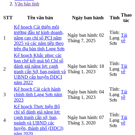
Văn bản tỉnh
Thao
STT
Tên văn bản
Ngày ban hành
Tỉnh
tác
Kế hoạch Cải thiện môi
trường đầu tư kinh doanh,
Tỉnh:
Ngày ban hành:
02
Tải
1
nâng cao chỉ số PCI năm
Lạng
Tháng 7, 2025
về
2025 và các năm tiếp theo
Sơn
trên địa bàn tỉnh Lạng Sơn
Kế hoạch Khắc phục các
hạn chế kết quả bộ Chỉ số
Tỉnh:
đánh giá năng lực cạnh
Ngày ban hành:
18
Tải
2
Lạng
tranh cấp Sở, ban,ngành và
Tháng 1, 2023
về
Sơn
UBND cấp huyện DDCI
năm 2022
Kế hoạch Cải cách hành
Tỉnh:
Ngày ban hành:
04
Tải
3
chính tỉnh Lạng Sơn năm
Lạng
Tháng 1, 2023
về
2023
Sơn
Kế hoạch Thực hiện Bộ
chỉ số đánh giá năng lực
Tỉnh:
cạnh tranh cấp sở, ban,
Ngày ban hành:
07
Tải
4
Lạng
ngành và UBND các
Tháng 3, 2020
về
Sơn
huyện, thành phố (DDCI)
năm 2020