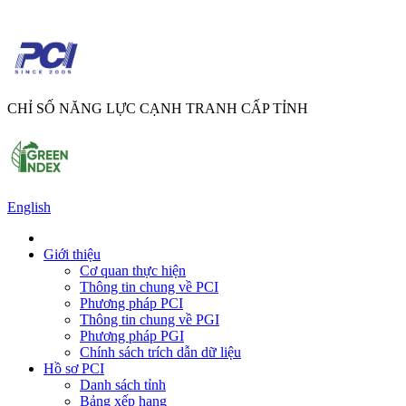
CHỈ SỐ NĂNG LỰC CẠNH TRANH CẤP TỈNH
English
Giới thiệu
Cơ quan thực hiện
Thông tin chung về PCI
Phương pháp PCI
Thông tin chung về PGI
Phương pháp PGI
Chính sách trích dẫn dữ liệu
Hồ sơ PCI
Danh sách tỉnh
Bảng xếp hạng