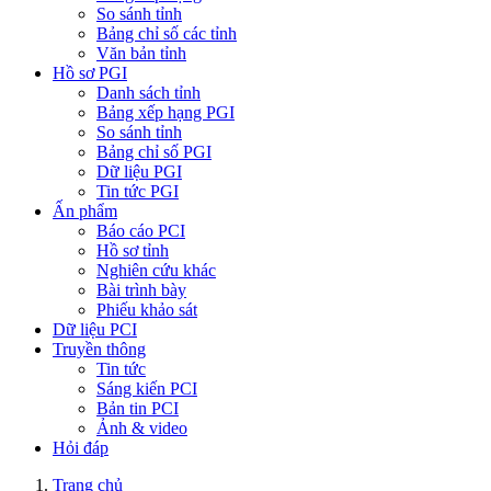
So sánh tỉnh
Bảng chỉ số các tỉnh
Văn bản tỉnh
Hồ sơ PGI
Danh sách tỉnh
Bảng xếp hạng PGI
So sánh tỉnh
Bảng chỉ số PGI
Dữ liệu PGI
Tin tức PGI
Ấn phẩm
Báo cáo PCI
Hồ sơ tỉnh
Nghiên cứu khác
Bài trình bày
Phiếu khảo sát
Dữ liệu PCI
Truyền thông
Tin tức
Sáng kiến PCI
Bản tin PCI
Ảnh & video
Hỏi đáp
Trang chủ