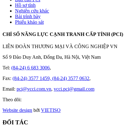
Hồ sơ tỉnh
Nghiên cứu khác
Bài trình bày
Phiếu khảo sát
CHỈ SỐ NĂNG LỰC CẠNH TRANH CẤP TỈNH (PCI)
LIÊN ĐOÀN THƯƠNG MẠI VÀ CÔNG NGHIỆP VN
Số 9 Đào Duy Anh, Đống Đa, Hà Nội, Việt Nam
Tel:
(84-24) 6 683 3006
,
Fax:
(84-24) 3577 1459, (84-24) 3577 0632
,
Email:
pci@vcci.com.vn
,
vcci.pci@gmail.com
Theo dõi:
Website design
bởi
VIET
ISO
ĐỐI TÁC