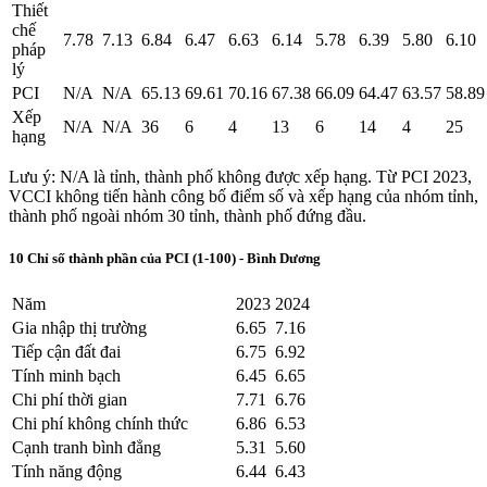
Thiết
chế
7.78
7.13
6.84
6.47
6.63
6.14
5.78
6.39
5.80
6.10
pháp
lý
PCI
N/A
N/A
65.13
69.61
70.16
67.38
66.09
64.47
63.57
58.89
Xếp
N/A
N/A
36
6
4
13
6
14
4
25
hạng
Lưu ý: N/A là tỉnh, thành phố không được xếp hạng. Từ PCI 2023,
VCCI không tiến hành công bố điểm số và xếp hạng của nhóm tỉnh,
thành phố ngoài nhóm 30 tỉnh, thành phố đứng đầu.
10 Chỉ số thành phần của PCI (1-100) - Bình Dương
Năm
2023
2024
Gia nhập thị trường
6.65
7.16
Tiếp cận đất đai
6.75
6.92
Tính minh bạch
6.45
6.65
Chi phí thời gian
7.71
6.76
Chi phí không chính thức
6.86
6.53
Cạnh tranh bình đẳng
5.31
5.60
Tính năng động
6.44
6.43