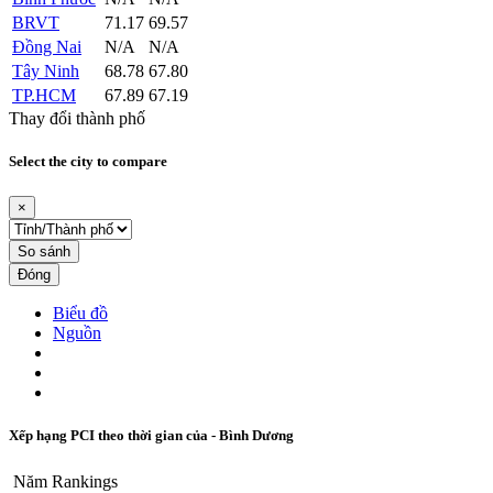
BRVT
71.17
69.57
Đồng Nai
N/A
N/A
Tây Ninh
68.78
67.80
TP.HCM
67.89
67.19
Thay đổi thành phố
Select the city to compare
×
So sánh
Đóng
Biểu đồ
Nguồn
Xếp hạng PCI theo thời gian của - Bình Dương
Năm
Rankings