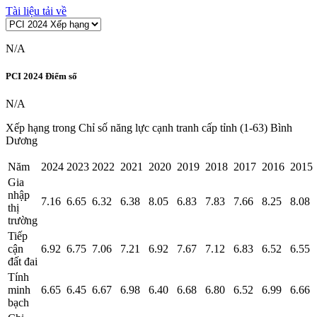
Tài liệu tải về
N/A
PCI
2024
Điểm số
N/A
Xếp hạng trong Chỉ số năng lực cạnh tranh cấp tỉnh (1-63) Bình
Dương
Năm
2024
2023
2022
2021
2020
2019
2018
2017
2016
2015
Gia
nhập
7.16
6.65
6.32
6.38
8.05
6.83
7.83
7.66
8.25
8.08
thị
trường
Tiếp
cận
6.92
6.75
7.06
7.21
6.92
7.67
7.12
6.83
6.52
6.55
đất đai
Tính
minh
6.65
6.45
6.67
6.98
6.40
6.68
6.80
6.52
6.99
6.66
bạch