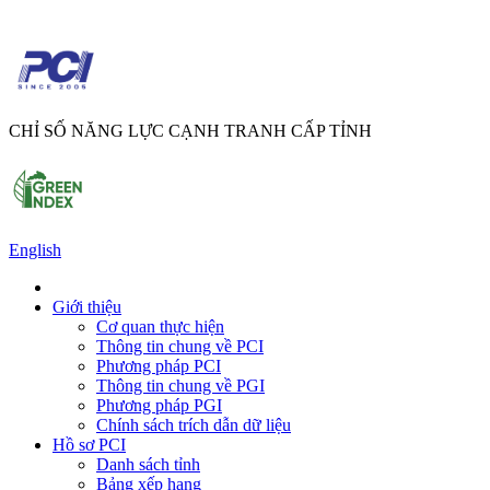
CHỈ SỐ NĂNG LỰC CẠNH TRANH CẤP TỈNH
English
Giới thiệu
Cơ quan thực hiện
Thông tin chung về PCI
Phương pháp PCI
Thông tin chung về PGI
Phương pháp PGI
Chính sách trích dẫn dữ liệu
Hồ sơ PCI
Danh sách tỉnh
Bảng xếp hạng