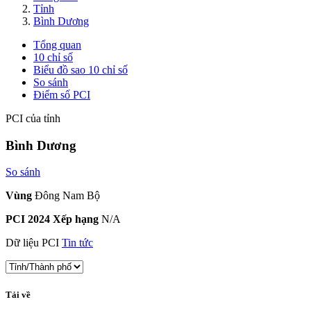
Tỉnh
Bình Dương
Tổng quan
10 chỉ số
Biểu đồ sao 10 chỉ số
So sánh
Điểm số PCI
PCI của tỉnh
Bình Dương
So sánh
Vùng
Đông Nam Bộ
PCI 2024 Xếp hạng
N/A
Dữ liệu PCI
Tin tức
Tải về