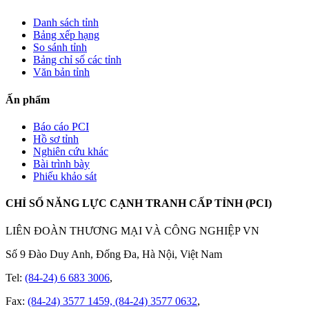
Danh sách tỉnh
Bảng xếp hạng
So sánh tỉnh
Bảng chỉ số các tỉnh
Văn bản tỉnh
Ấn phẩm
Báo cáo PCI
Hồ sơ tỉnh
Nghiên cứu khác
Bài trình bày
Phiếu khảo sát
CHỈ SỐ NĂNG LỰC CẠNH TRANH CẤP TỈNH (PCI)
LIÊN ĐOÀN THƯƠNG MẠI VÀ CÔNG NGHIỆP VN
Số 9 Đào Duy Anh, Đống Đa, Hà Nội, Việt Nam
Tel:
(84-24) 6 683 3006
,
Fax:
(84-24) 3577 1459, (84-24) 3577 0632
,