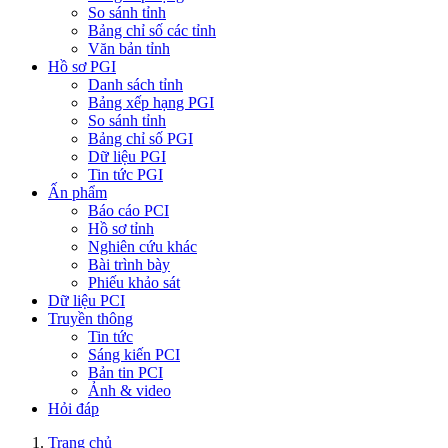
So sánh tỉnh
Bảng chỉ số các tỉnh
Văn bản tỉnh
Hồ sơ PGI
Danh sách tỉnh
Bảng xếp hạng PGI
So sánh tỉnh
Bảng chỉ số PGI
Dữ liệu PGI
Tin tức PGI
Ấn phẩm
Báo cáo PCI
Hồ sơ tỉnh
Nghiên cứu khác
Bài trình bày
Phiếu khảo sát
Dữ liệu PCI
Truyền thông
Tin tức
Sáng kiến PCI
Bản tin PCI
Ảnh & video
Hỏi đáp
Trang chủ