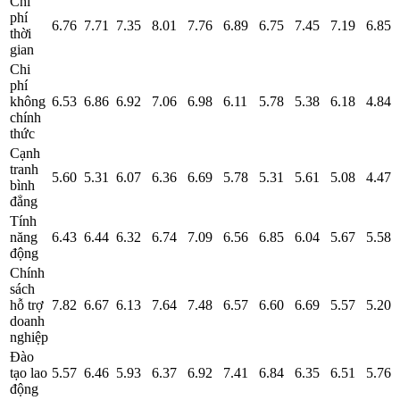
Chi
phí
6.76
7.71
7.35
8.01
7.76
6.89
6.75
7.45
7.19
6.85
thời
gian
Chi
phí
không
6.53
6.86
6.92
7.06
6.98
6.11
5.78
5.38
6.18
4.84
chính
thức
Cạnh
tranh
5.60
5.31
6.07
6.36
6.69
5.78
5.31
5.61
5.08
4.47
bình
đẳng
Tính
năng
6.43
6.44
6.32
6.74
7.09
6.56
6.85
6.04
5.67
5.58
động
Chính
sách
hỗ trợ
7.82
6.67
6.13
7.64
7.48
6.57
6.60
6.69
5.57
5.20
doanh
nghiệp
Đào
tạo lao
5.57
6.46
5.93
6.37
6.92
7.41
6.84
6.35
6.51
5.76
động