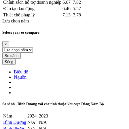
Chính sách hỗ trợ doanh nghiệp
6.67
7.82
Đào tạo lao động
6.46
5.57
Thiết chế pháp lý
7.13
7.78
Lựa chọn năm
Select year to compare
×
So sánh
Đóng
Biểu đồ
Nguồn
So sánh - Bình Dương với các tỉnh thuộc khu vực Đông Nam Bộ
Năm
2024
2023
Bình Dương
N/A
N/A
Bình Phước
N/A
N/A