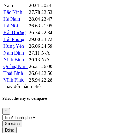
Năm
2024
2023
Bắc Ninh
27.78
22.53
Hà Nam
28.04
23.47
Hà Nội
26.63
21.95
Hải Dương
26.34
22.34
Hải Phòng
29.00
23.72
Hưng Yên
26.06
24.59
Nam Định
27.11
N/A
Ninh Bình
26.13
N/A
Quảng Ninh
26.21
26.00
Thái Bình
26.64
22.56
Vĩnh Phúc
25.94
22.28
Thay đổi thành phố
Select the city to compare
×
So sánh
Đóng