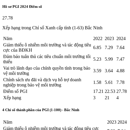
Hồ sơ PGI
2024
Điểm số
27.78
Xếp hạng trong Chỉ số Xanh cấp tỉnh (1-63) Bắc Ninh
Năm
2022
2023
2024
Giảm thiểu ô nhiễm môi trường và tác động tiêu
6.85
7.29
7.64
cực của BĐKH
Đảm bảo tuân thủ các tiêu chuẩn môi trường tối
5.23
5.99
7.47
thiểu
Vai trò lãnh đạo của chính quyền tỉnh trong bảo
3.59
3.64
4.88
vệ môi trường
Chính sách ưu đãi và dịch vụ hỗ trợ doanh
1.58
5.61
7.78
nghiệp trong bảo vệ môi trường
Điểm số PGI
17.21
22.53
27.78
Xếp hạng
3
21
4
4 Chỉ số thành phần của PGI (1-100) - Bắc Ninh
Năm
2023
2024
Giảm thiểu ô nhiễm môi trường và tác động tiêu cực