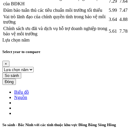
7.29
7.64
của BĐKH
Đảm bảo tuân thủ các tiêu chuẩn môi trường tối thiểu
5.99
7.47
Vai trò lãnh đạo của chính quyền tỉnh trong bảo vệ môi
3.64
4.88
trường
Chính sách ưu đãi và dịch vụ hỗ trợ doanh nghiệp trong
5.61
7.78
bảo vệ môi trường
Lựa chọn năm
Select year to compare
×
So sánh
Đóng
Biểu đồ
Nguồn
So sánh - Bắc Ninh với các tỉnh thuộc khu vực Đồng Bằng Sông Hồng