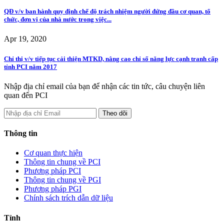
QĐ v/v ban hành quy định chế độ trách nhiệm người đứng đầu cơ quan, tổ
chức, đơn vị của nhà nước trong việc...
Apr 19, 2020
Chỉ thị v/v tiếp tục cải thiện MTKD, nâng cao chỉ số năng lực cạnh tranh cấp
tỉnh PCI năm 2017
Nhập địa chỉ email của bạn để nhận các tin tức, câu chuyện liên
quan đến PCI
Thông tin
Cơ quan thực hiện
Thông tin chung về PCI
Phương pháp PCI
Thông tin chung về PGI
Phương pháp PGI
Chính sách trích dẫn dữ liệu
Tỉnh