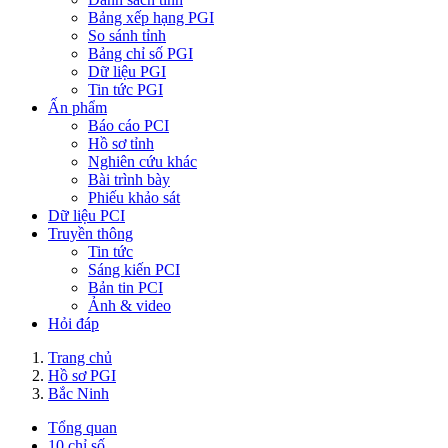
Bảng xếp hạng PGI
So sánh tỉnh
Bảng chỉ số PGI
Dữ liệu PGI
Tin tức PGI
Ấn phẩm
Báo cáo PCI
Hồ sơ tỉnh
Nghiên cứu khác
Bài trình bày
Phiếu khảo sát
Dữ liệu PCI
Truyền thông
Tin tức
Sáng kiến PCI
Bản tin PCI
Ảnh & video
Hỏi đáp
Trang chủ
Hồ sơ PGI
Bắc Ninh
Tổng quan
10 chỉ số