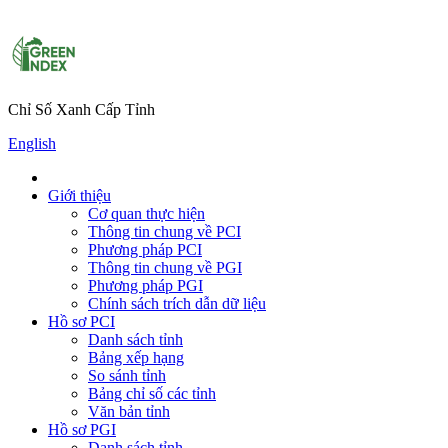
Chỉ Số Xanh Cấp Tỉnh
English
Giới thiệu
Cơ quan thực hiện
Thông tin chung về PCI
Phương pháp PCI
Thông tin chung về PGI
Phương pháp PGI
Chính sách trích dẫn dữ liệu
Hồ sơ PCI
Danh sách tỉnh
Bảng xếp hạng
So sánh tỉnh
Bảng chỉ số các tỉnh
Văn bản tỉnh
Hồ sơ PGI
Danh sách tỉnh