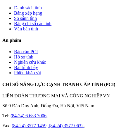
Danh sách tỉnh
Bảng xếp hạng
So sánh tỉnh
Bảng chỉ số các tỉnh
Văn bản tỉnh
Ấn phẩm
Báo cáo PCI
Hồ sơ tỉnh
Nghiên cứu khác
Bài trình bày
Phiếu khảo sát
CHỈ SỐ NĂNG LỰC CẠNH TRANH CẤP TỈNH (PCI)
LIÊN ĐOÀN THƯƠNG MẠI VÀ CÔNG NGHIỆP VN
Số 9 Đào Duy Anh, Đống Đa, Hà Nội, Việt Nam
Tel:
(84-24) 6 683 3006
,
Fax:
(84-24) 3577 1459, (84-24) 3577 0632
,