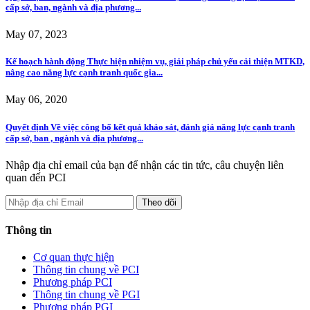
cấp sở, ban, ngành và địa phương...
May 07, 2023
Kế hoạch hành động Thực hiện nhiệm vụ, giải pháp chủ yếu cải thiện MTKD,
nâng cao năng lực cạnh tranh quốc gia...
May 06, 2020
Quyết định Về việc công bố kết quả khảo sát, đánh giá năng lực cạnh tranh
cấp sở, ban , ngành và địa phương...
Nhập địa chỉ email của bạn để nhận các tin tức, câu chuyện liên
quan đến PCI
Thông tin
Cơ quan thực hiện
Thông tin chung về PCI
Phương pháp PCI
Thông tin chung về PGI
Phương pháp PGI