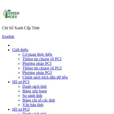
Chỉ Số Xanh Cấp Tỉnh
English
Giới thiệu
Cơ quan thực hiện
Thông tin chung về PCI
Phương pháp PCI
Thông tin chung về PGI
Phương pháp PGI
Chính sách trích dẫn dữ liệu
Hồ sơ PCI
Danh sách tỉnh
Bảng xếp hạng
So sánh tỉnh
Bảng chỉ số các tỉnh
Văn bản tỉnh
Hồ sơ PGI
Danh sách tỉnh