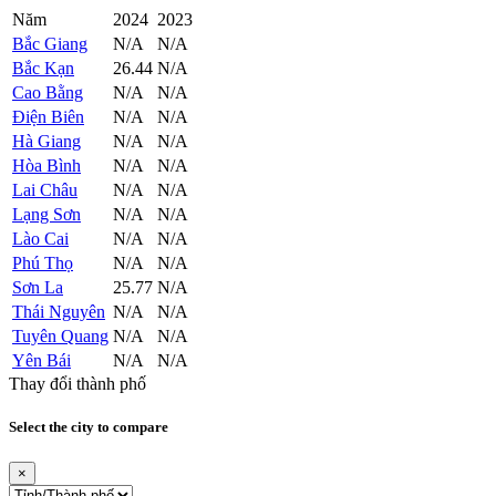
Năm
2024
2023
Bắc Giang
N/A
N/A
Bắc Kạn
26.44
N/A
Cao Bằng
N/A
N/A
Điện Biên
N/A
N/A
Hà Giang
N/A
N/A
Hòa Bình
N/A
N/A
Lai Châu
N/A
N/A
Lạng Sơn
N/A
N/A
Lào Cai
N/A
N/A
Phú Thọ
N/A
N/A
Sơn La
25.77
N/A
Thái Nguyên
N/A
N/A
Tuyên Quang
N/A
N/A
Yên Bái
N/A
N/A
Thay đổi thành phố
Select the city to compare
×