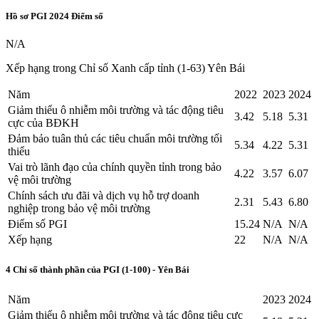
Hồ sơ PGI
2024
Điểm số
N/A
Xếp hạng trong Chỉ số Xanh cấp tỉnh (1-63) Yên Bái
Năm
2022
2023
2024
Giảm thiểu ô nhiễm môi trường và tác động tiêu
3.42
5.18
5.31
cực của BĐKH
Đảm bảo tuân thủ các tiêu chuẩn môi trường tối
5.34
4.22
5.31
thiểu
Vai trò lãnh đạo của chính quyền tỉnh trong bảo
4.22
3.57
6.07
vệ môi trường
Chính sách ưu đãi và dịch vụ hỗ trợ doanh
2.31
5.43
6.80
nghiệp trong bảo vệ môi trường
Điểm số PGI
15.24
N/A
N/A
Xếp hạng
22
N/A
N/A
4 Chỉ số thành phần của PGI (1-100) - Yên Bái
Năm
2023
2024
Giảm thiểu ô nhiễm môi trường và tác động tiêu cực