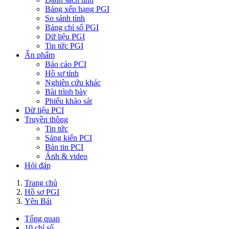
Bảng xếp hạng PGI
So sánh tỉnh
Bảng chỉ số PGI
Dữ liệu PGI
Tin tức PGI
Ấn phẩm
Báo cáo PCI
Hồ sơ tỉnh
Nghiên cứu khác
Bài trình bày
Phiếu khảo sát
Dữ liệu PCI
Truyền thông
Tin tức
Sáng kiến PCI
Bản tin PCI
Ảnh & video
Hỏi đáp
Trang chủ
Hồ sơ PGI
Yên Bái
Tổng quan
10 chỉ số