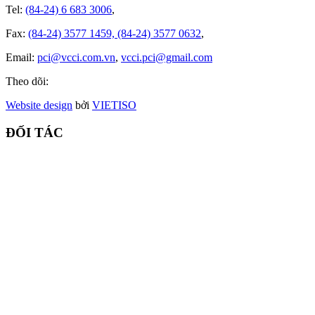
Tel:
(84-24) 6 683 3006
,
Fax:
(84-24) 3577 1459, (84-24) 3577 0632
,
Email:
pci@vcci.com.vn
,
vcci.pci@gmail.com
Theo dõi:
Website design
bởi
VIET
ISO
ĐỐI TÁC