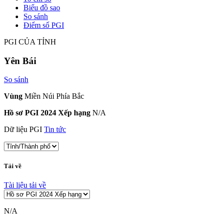
Biểu đồ sao
So sánh
Điểm số PGI
PGI CỦA TỈNH
Yên Bái
So sánh
Vùng
Miền Núi Phía Bắc
Hồ sơ PGI 2024 Xếp hạng
N/A
Dữ liệu PGI
Tin tức
Tải về
Tài liệu tải về
N/A