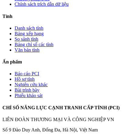
Chính sách trích dẫn dữ liệu
Tỉnh
Danh sách tỉnh
Bảng xếp hạng
So sánh tỉnh
Bảng chỉ số các tỉnh
Văn bản tỉnh
Ấn phẩm
Báo cáo PCI
Hồ sơ tỉnh
Nghiên cứu khác
Bài trình bày
Phiếu khảo sát
CHỈ SỐ NĂNG LỰC CẠNH TRANH CẤP TỈNH (PCI)
LIÊN ĐOÀN THƯƠNG MẠI VÀ CÔNG NGHIỆP VN
Số 9 Đào Duy Anh, Đống Đa, Hà Nội, Việt Nam