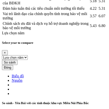
5.18
5.31
của BĐKH
Đảm bảo tuân thủ các tiêu chuẩn môi trường tối thiểu
4.22
5.31
Vai trò lãnh đạo của chính quyền tỉnh trong bảo vệ môi
3.57
6.07
trường
Chính sách ưu đãi và dịch vụ hỗ trợ doanh nghiệp trong
5.43
6.80
bảo vệ môi trường
Lựa chọn năm
Select year to compare
×
So sánh
Đóng
Biểu đồ
Nguồn
So sánh - Yên Bái với các tỉnh thuộc khu vực Miền Núi Phía Bắc