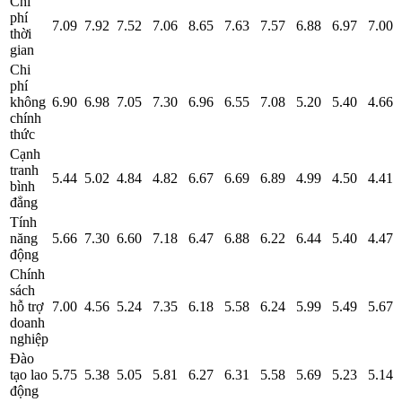
Chi
phí
7.09
7.92
7.52
7.06
8.65
7.63
7.57
6.88
6.97
7.00
thời
gian
Chi
phí
không
6.90
6.98
7.05
7.30
6.96
6.55
7.08
5.20
5.40
4.66
chính
thức
Cạnh
tranh
5.44
5.02
4.84
4.82
6.67
6.69
6.89
4.99
4.50
4.41
bình
đẳng
Tính
năng
5.66
7.30
6.60
7.18
6.47
6.88
6.22
6.44
5.40
4.47
động
Chính
sách
hỗ trợ
7.00
4.56
5.24
7.35
6.18
5.58
6.24
5.99
5.49
5.67
doanh
nghiệp
Đào
tạo lao
5.75
5.38
5.05
5.81
6.27
6.31
5.58
5.69
5.23
5.14
động