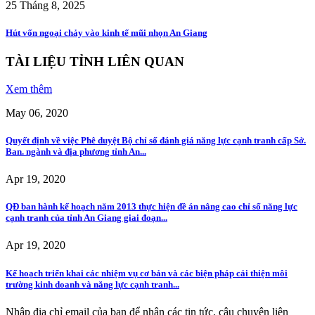
25 Tháng 8, 2025
Hút vốn ngoại chảy vào kinh tế mũi nhọn An Giang
TÀI LIỆU TỈNH LIÊN QUAN
Xem thêm
May 06, 2020
Quyết định về việc Phê duyệt Bộ chỉ số đánh giá năng lực cạnh tranh cấp Sở.
Ban. ngành và địa phương tỉnh An...
Apr 19, 2020
QĐ ban hành kế hoạch năm 2013 thực hiện đề án nâng cao chỉ số năng lực
cạnh tranh của tỉnh An Giang giai đoạn...
Apr 19, 2020
Kế hoạch triển khai các nhiệm vụ cơ bản và các biện pháp cải thiện môi
trường kinh doanh và năng lực cạnh tranh...
Nhập địa chỉ email của bạn để nhận các tin tức, câu chuyện liên