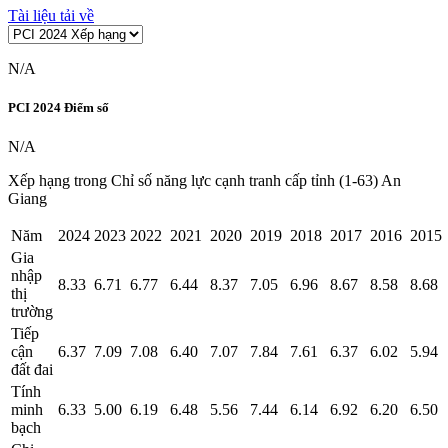
Tài liệu tải về
N/A
PCI
2024
Điểm số
N/A
Xếp hạng trong Chỉ số năng lực cạnh tranh cấp tỉnh (1-63) An
Giang
Năm
2024
2023
2022
2021
2020
2019
2018
2017
2016
2015
Gia
nhập
8.33
6.71
6.77
6.44
8.37
7.05
6.96
8.67
8.58
8.68
thị
trường
Tiếp
cận
6.37
7.09
7.08
6.40
7.07
7.84
7.61
6.37
6.02
5.94
đất đai
Tính
minh
6.33
5.00
6.19
6.48
5.56
7.44
6.14
6.92
6.20
6.50
bạch