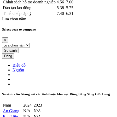
Chính sách hỗ trợ doanh nghiệp
4.56
7.00
Đào tạo lao động
5.38
5.75
Thiết chế pháp lý
7.40
6.31
Lựa chọn năm
Select year to compare
×
So sánh
Đóng
Biểu đồ
Nguồn
So sánh - An Giang với các tỉnh thuộc khu vực Đồng Bằng Sông Cửu Long
Năm
2024
2023
An Giang
N/A
N/A
Bạc Liêu
N/A
N/A