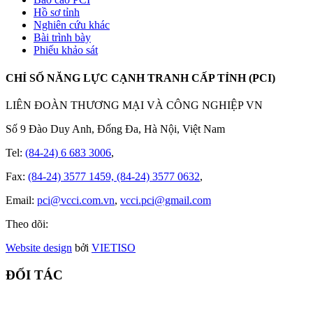
Hồ sơ tỉnh
Nghiên cứu khác
Bài trình bày
Phiếu khảo sát
CHỈ SỐ NĂNG LỰC CẠNH TRANH CẤP TỈNH (PCI)
LIÊN ĐOÀN THƯƠNG MẠI VÀ CÔNG NGHIỆP VN
Số 9 Đào Duy Anh, Đống Đa, Hà Nội, Việt Nam
Tel:
(84-24) 6 683 3006
,
Fax:
(84-24) 3577 1459, (84-24) 3577 0632
,
Email:
pci@vcci.com.vn
,
vcci.pci@gmail.com
Theo dõi:
Website design
bởi
VIET
ISO
ĐỐI TÁC