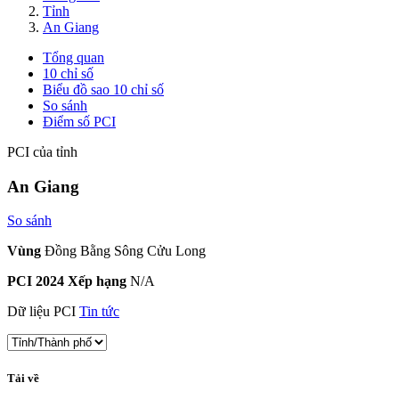
Tỉnh
An Giang
Tổng quan
10 chỉ số
Biểu đồ sao 10 chỉ số
So sánh
Điểm số PCI
PCI của tỉnh
An Giang
So sánh
Vùng
Đồng Bằng Sông Cửu Long
PCI 2024 Xếp hạng
N/A
Dữ liệu PCI
Tin tức
Tải về