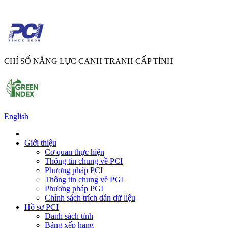
CHỈ SỐ NĂNG LỰC CẠNH TRANH CẤP TỈNH
English
Giới thiệu
Cơ quan thực hiện
Thông tin chung về PCI
Phương pháp PCI
Thông tin chung về PGI
Phương pháp PGI
Chính sách trích dẫn dữ liệu
Hồ sơ PCI
Danh sách tỉnh
Bảng xếp hạng