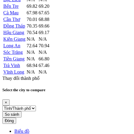
Bến Tre
69.82
69.20
Cà Mau
67.98
67.65
Cần Thơ
70.01
68.88
Đồng Tháp
70.35
69.66
Hậu Giang
70.54
69.17
Kiên Giang
N/A
N/A
Long An
72.64
70.94
Sóc Trăng
N/A
N/A
Tiền Giang
N/A
66.80
Trà Vinh
68.94
67.46
Vĩnh Long
N/A
N/A
Thay đổi thành phố
Select the city to compare
×
So sánh
Đóng
Biểu đồ