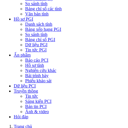
So sánh tỉnh
Bảng chỉ số các tỉnh
Văn bản tỉnh
Hồ sơ PGI
Danh sách tỉnh
Bảng xếp hạng PGI
So sánh tỉnh
Bảng chỉ số PGI
Dữ liệu PGI
Tin tức PGI
Ấn phẩm
Báo cáo PCI
Hồ sơ tỉnh
Nghiên cứu khác
Bài trình bày
Phiếu khảo sát
Dữ liệu PCI
Truyền thông
Tin tức
Sáng kiến PCI
Bản tin PCI
Ảnh & video
Hỏi đáp
Trang chủ