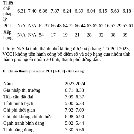
Thiết
chế
6.31
7.40
6.86
7.87
6.24
6.39
6.04
6.15
5.63
6.18
pháp
lý
PCI
N/A
N/A
62.37
66.48
64.72
66.44
63.65
62.16
57.79
57.61
Xếp
N/A
N/A
54
17
19
21
28
32
38
39
hạng
Lưu ý: N/A là tỉnh, thành phố không được xếp hạng. Từ PCI 2023,
VCCI không tiến hành công bố điểm số và xếp hạng của nhóm tỉnh,
thành phố ngoài nhóm 30 tỉnh, thành phố đứng đầu.
10 Chỉ số thành phần của PCI (1-100) - An Giang
Năm
2023
2024
Gia nhập thị trường
6.71
8.33
Tiếp cận đất đai
7.09
6.37
Tính minh bạch
5.00
6.33
Chi phí thời gian
7.92
7.09
Chi phí không chính thức
6.98
6.90
Cạnh tranh bình đẳng
5.02
5.44
Tính năng động
7.30
5.66